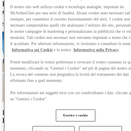
Entra a far parte di un mondo
Il nostro sito web utilizza cookie e tecnologie analoghe, impostati da
straordinario.
McArthurGlen per una serie di finalità. Alcuni cookie sono necessari (ad
esempio, per consentire il corretto funzionamento del sito). I cookie non
Scopri le opportunità di lavoro presso [Nome Outlet Designer]
necessari comprendono quelli che analizzano l’utilizzo del sito, personal
le nostre campagne di marketing e personalizzano la pubblicità che vi vi
mostrata. Tali cookie non necessari non verranno impostati a meno che 
li accettiate. Per ulteriori informazioni, vi invitiamo a consultare la nostr
Informativa sui Cookie
e la nostra
Informativa sulla Privacy
.
Potete modificare le vostre preferenze e revocare il vostro consenso in qu
momento, cliccando su “Gestisci i Cookie” nel piè di pagina del nostro s
La revoca del consenso non pregiudica la liceità del trattamento dei dati
effettuato fino a quel momento.
Per informazioni sui soggetti terzi con cui condividiamo i dati, cliccate q
su “Gestisci i Cookie”.
Inizia il tuo percorso con MCArthurGlen
Gestire i cookie
Designer Outlets