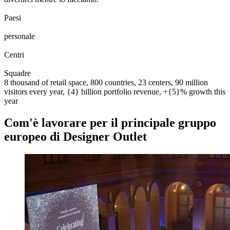
0
0
1
2
3
4
5
6
7
8
Paesi
0
0
1
2
3
4
5
6
7
8
0
0
1
2
3
4
5
6
7
8
9
0
0
0
1
2
3
4
5
6
7
8
9
0
personale
0
0
1
2
0
0
1
2
3
Centri
0
0
1
2
3
4
5
6
7
8
9
0
0
1
2
3
4
5
6
7
8
9
0
Squadre
8 thousand of retail space, 800 countries, 23 centers, 90 million
visitors every year, {4} billion portfolio revenue, +{5}% growth this
year
Com'è lavorare per il principale gruppo
europeo di Designer Outlet