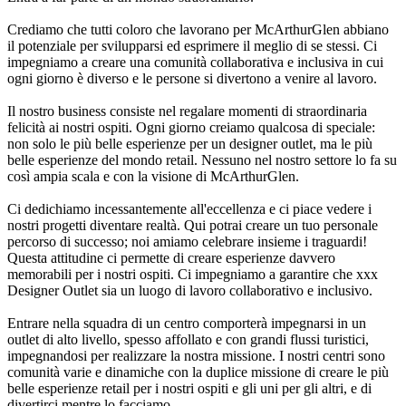
Crediamo che tutti coloro che lavorano per McArthurGlen abbiano
il potenziale per svilupparsi ed esprimere il meglio di se stessi. Ci
impegniamo a creare una comunità collaborativa e inclusiva in cui
ogni giorno è diverso e le persone si divertono a venire al lavoro.
Il nostro business consiste nel regalare momenti di straordinaria
felicità ai nostri ospiti. Ogni giorno creiamo qualcosa di speciale:
non solo le più belle esperienze per un designer outlet, ma le più
belle esperienze del mondo retail. Nessuno nel nostro settore lo fa su
così ampia scala e con la visione di McArthurGlen.
Ci dedichiamo incessantemente all'eccellenza e ci piace vedere i
nostri progetti diventare realtà. Qui potrai creare un tuo personale
percorso di successo; noi amiamo celebrare insieme i traguardi!
Questa attitudine ci permette di creare esperienze davvero
memorabili per i nostri ospiti. Ci impegniamo a garantire che xxx
Designer Outlet sia un luogo di lavoro collaborativo e inclusivo.
Entrare nella squadra di un centro comporterà impegnarsi in un
outlet di alto livello, spesso affollato e con grandi flussi turistici,
impegnandosi per realizzare la nostra missione. I nostri centri sono
comunità varie e dinamiche con la duplice missione di creare le più
belle esperienze retail per i nostri ospiti e gli uni per gli altri, e di
divertirci mentre lo facciamo.