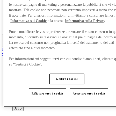
Offerte
le nostre campagne di marketing e personalizzano la pubblicità che vi vi
Pianifica la tua visita
mostrata. Tali cookie non necessari non verranno impostati a meno che 
Cosa c'è in programma
li accettiate. Per ulteriori informazioni, vi invitiamo a consultare la nostr
Mangia e Bevi
Informativa sui Cookie
e la nostra
Informativa sulla Privacy
.
Gift Card
Servizi
Potete modificare le vostre preferenze e revocare il vostro consenso in qu
momento, cliccando su “Gestisci i Cookie” nel piè di pagina del nostro s
La revoca del consenso non pregiudica la liceità del trattamento dei dati
Altro
effettuato fino a quel momento.
Il Club
Salvata
it
Per informazioni sui soggetti terzi con cui condividiamo i dati, cliccate q
su “Gestisci i Cookie”.
Negozi
Offerte
Pianifica la tua visita
Gestire i cookie
Cosa c'è in programma
Mangia e Bevi
Gift Card
Rifiutare tutti i cookie
Accettare tutti i cookie
Servizi
Altro