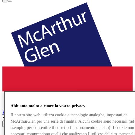
Abbiamo molto a cuore la vostra privacy
Parndorf
Designer Outlet
Il nostro sito web utilizza cookie e tecnologie analoghe, impostati da
Search input
McArthurGlen per una serie di finalità. Alcuni cookie sono necessari (ad
esempio, per consentire il corretto funzionamento del sito). I cookie non
Negozi
necessari comprendono quelli che analizzano l’utilizzo del sito, personal