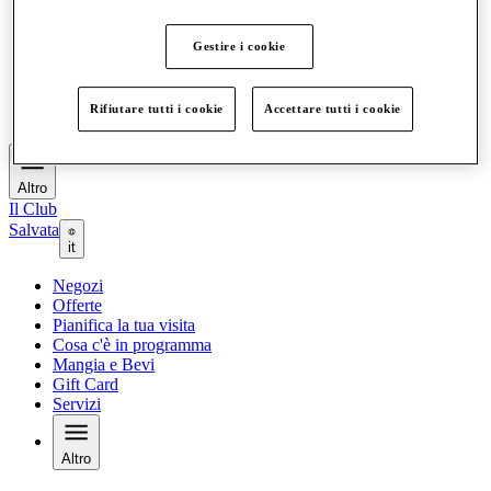
Offerte
Pianifica la tua visita
Gestire i cookie
Cosa c'è in programma
Mangia e Bevi
Gift Card
Rifiutare tutti i cookie
Accettare tutti i cookie
Servizi
Altro
Il Club
Salvata
it
Negozi
Offerte
Pianifica la tua visita
Cosa c'è in programma
Mangia e Bevi
Gift Card
Servizi
Altro