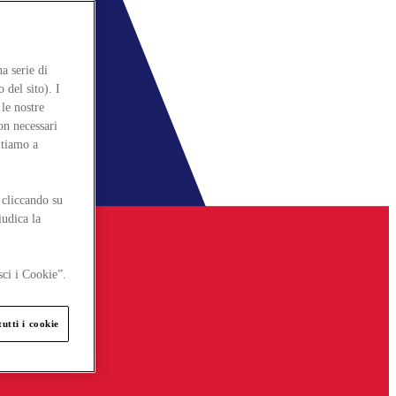
a serie di
 del sito). I
le nostre
on necessari
itiamo a
 cliccando su
iudica la
sci i Cookie”.
utti i cookie