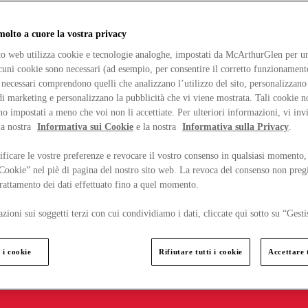
lto a cuore la vostra privacy
ito web utilizza cookie e tecnologie analoghe, impostati da McArthurGlen per un
lcuni cookie sono necessari (ad esempio, per consentire il corretto funzionamento
necessari comprendono quelli che analizzano l’utilizzo del sito, personalizzano 
 marketing e personalizzano la pubblicità che vi viene mostrata. Tali cookie n
o impostati a meno che voi non li accettiate. Per ulteriori informazioni, vi inv
la nostra
Informativa sui Cookie
e la nostra
Informativa sulla Privacy
.
ficare le vostre preferenze e revocare il vostro consenso in qualsiasi momento,
 Cookie” nel piè di pagina del nostro sito web. La revoca del consenso non preg
 trattamento dei dati effettuato fino a quel momento.
zioni sui soggetti terzi con cui condividiamo i dati, cliccate qui sotto su “Gesti
 i cookie
Rifiutare tutti i cookie
Accettare t