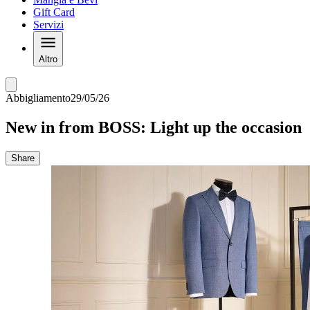
Gift Card
Servizi
Altro
Abbigliamento
29/05/26
New in from BOSS: Light up the occasion
Share