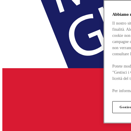
Abbiamo mo
Il nostro s
finalità. A
cookie non 
campagne di
non verrann
consultare 
Potete modi
“Gestisci i
liceità del
Per informa
Gestire