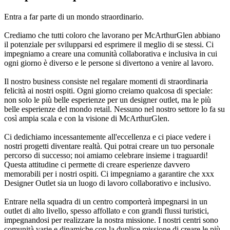
Entra a far parte di un mondo straordinario.
Crediamo che tutti coloro che lavorano per McArthurGlen abbiano
il potenziale per svilupparsi ed esprimere il meglio di se stessi. Ci
impegniamo a creare una comunità collaborativa e inclusiva in cui
ogni giorno è diverso e le persone si divertono a venire al lavoro.
Il nostro business consiste nel regalare momenti di straordinaria
felicità ai nostri ospiti. Ogni giorno creiamo qualcosa di speciale:
non solo le più belle esperienze per un designer outlet, ma le più
belle esperienze del mondo retail. Nessuno nel nostro settore lo fa su
così ampia scala e con la visione di McArthurGlen.
Ci dedichiamo incessantemente all'eccellenza e ci piace vedere i
nostri progetti diventare realtà. Qui potrai creare un tuo personale
percorso di successo; noi amiamo celebrare insieme i traguardi!
Questa attitudine ci permette di creare esperienze davvero
memorabili per i nostri ospiti. Ci impegniamo a garantire che xxx
Designer Outlet sia un luogo di lavoro collaborativo e inclusivo.
Entrare nella squadra di un centro comporterà impegnarsi in un
outlet di alto livello, spesso affollato e con grandi flussi turistici,
impegnandosi per realizzare la nostra missione. I nostri centri sono
comunità varie e dinamiche con la duplice missione di creare le più