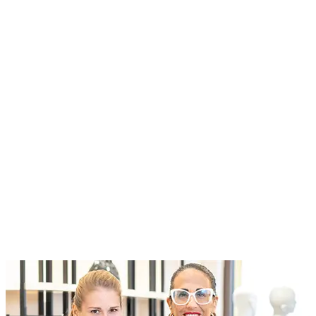
Current Roles
Roles at Designer Outlet Name
At McArthurGlen we do business differently. We create
extraordinary experiences for everyone, through a dedication to
excellence
Current Roles