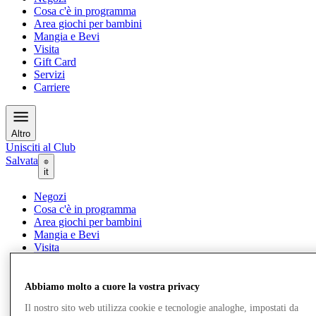
Cosa c'è in programma
Area giochi per bambini
Mangia e Bevi
Visita
Gift Card
Servizi
Carriere
Altro
Unisciti al Club
Salvata
it
Negozi
Cosa c'è in programma
Area giochi per bambini
Mangia e Bevi
Visita
Gift Card
Servizi
Carriere
Abbiamo molto a cuore la vostra privacy
Il nostro sito web utilizza cookie e tecnologie analoghe, impostati da