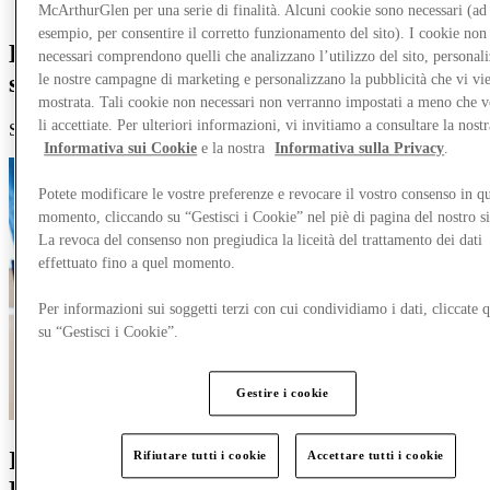
Altro
McArthurGlen per una serie di finalità. Alcuni cookie sono necessari (ad
esempio, per consentire il corretto funzionamento del sito). I cookie non
Entra a far parte di un mondo
necessari comprendono quelli che analizzano l’utilizzo del sito, personal
straordinario.
le nostre campagne di marketing e personalizzano la pubblicità che vi vi
mostrata. Tali cookie non necessari non verranno impostati a meno che 
li accettiate. Per ulteriori informazioni, vi invitiamo a consultare la nostr
Scopri le opportunità di lavoro presso [Nome Outlet Designer]
Informativa sui Cookie
e la nostra
Informativa sulla Privacy
.
Potete modificare le vostre preferenze e revocare il vostro consenso in qu
momento, cliccando su “Gestisci i Cookie” nel piè di pagina del nostro s
La revoca del consenso non pregiudica la liceità del trattamento dei dati
effettuato fino a quel momento.
Per informazioni sui soggetti terzi con cui condividiamo i dati, cliccate q
su “Gestisci i Cookie”.
Gestire i cookie
Inizia il tuo percorso con MCArthurGlen
Rifiutare tutti i cookie
Accettare tutti i cookie