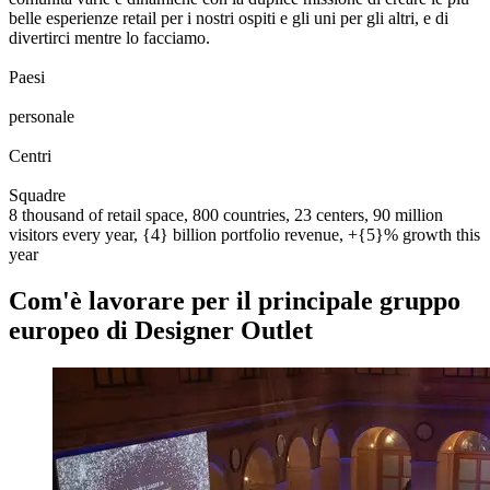
belle esperienze retail per i nostri ospiti e gli uni per gli altri, e di
divertirci mentre lo facciamo.
0
0
1
2
3
4
5
6
7
8
Paesi
0
0
1
2
3
4
5
6
7
8
0
0
1
2
3
4
5
6
7
8
9
0
0
0
1
2
3
4
5
6
7
8
9
0
personale
0
0
1
2
0
0
1
2
3
Centri
0
0
1
2
3
4
5
6
7
8
9
0
0
1
2
3
4
5
6
7
8
9
0
Squadre
8 thousand of retail space, 800 countries, 23 centers, 90 million
visitors every year, {4} billion portfolio revenue, +{5}% growth this
year
Com'è lavorare per il principale gruppo
europeo di Designer Outlet