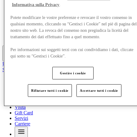
Cosa c'è in programma
Informativa sulla Privacy
.
Area giochi per bambini
Mangia e Bevi
Potete modificare le vostre preferenze e revocare il vostro consenso in
Visita
qualsiasi momento, cliccando su “Gestisci i Cookie” nel piè di pagina del
Gift Card
nostro sito web. La revoca del consenso non pregiudica la liceità del
Servizi
trattamento dei dati effettuato fino a quel momento.
Carriere
Per informazioni sui soggetti terzi con cui condividiamo i dati, cliccate
qui sotto su “Gestisci i Cookie”.
Altro
Unisciti al Club
Salvata
Gestire i cookie
it
Negozi
Cosa c'è in programma
Rifiutare tutti i cookie
Accettare tutti i cookie
Area giochi per bambini
Mangia e Bevi
Visita
Gift Card
Servizi
Carriere