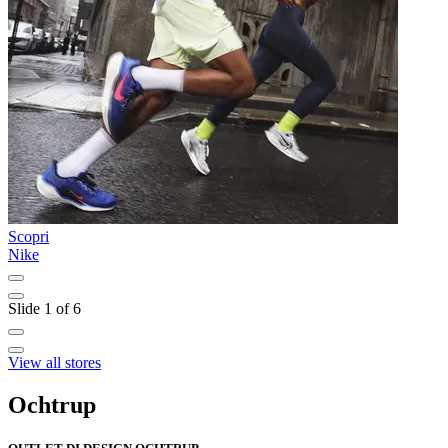
Scopri
S
Nike
a
Slide 1 of 6
View all stores
Ochtrup