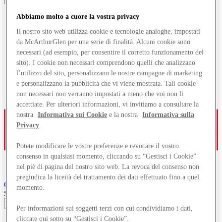
Abbiamo molto a cuore la vostra privacy
Il nostro sito web utilizza cookie e tecnologie analoghe, impostati
da McArthurGlen per una serie di finalità. Alcuni cookie sono
necessari (ad esempio, per consentire il corretto funzionamento del
sito). I cookie non necessari comprendono quelli che analizzano
l’utilizzo del sito, personalizzano le nostre campagne di marketing
e personalizzano la pubblicità che vi viene mostrata. Tali cookie
non necessari non verranno impostati a meno che voi non li
accettiate. Per ulteriori informazioni, vi invitiamo a consultare la
nostra
Informativa sui Cookie
e la nostra
Informativa sulla
Privacy
.
Potete modificare le vostre preferenze e revocare il vostro
consenso in qualsiasi momento, cliccando su “Gestisci i Cookie”
nel piè di pagina del nostro sito web. La revoca del consenso non
pregiudica la liceità del trattamento dei dati effettuato fino a quel
Ochtrup
Designer Outlet
momento.
Search input
Per informazioni sui soggetti terzi con cui condividiamo i dati,
cliccate qui sotto su “Gestisci i Cookie”.
Negozi