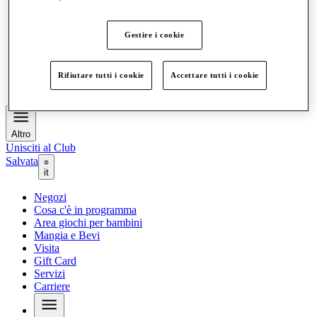
Cosa c'è in programma
Area giochi per bambini
Mangia e Bevi
Gestire i cookie
Visita
Gift Card
Servizi
Rifiutare tutti i cookie
Accettare tutti i cookie
Carriere
Altro
Unisciti al Club
Salvata
it
Negozi
Cosa c'è in programma
Area giochi per bambini
Mangia e Bevi
Visita
Gift Card
Servizi
Carriere