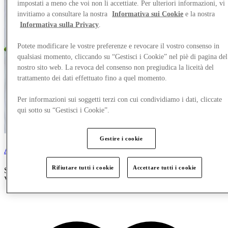
impostati a meno che voi non li accettiate. Per ulteriori informazioni, vi
invitiamo a consultare la nostra
Informativa sui Cookie
e la nostra
Informativa sulla Privacy
.
Potete modificare le vostre preferenze e revocare il vostro consenso in
qualsiasi momento, cliccando su “Gestisci i Cookie” nel piè di pagina del
nostro sito web. La revoca del consenso non pregiudica la liceità del
trattamento dei dati effettuato fino a quel momento.
Per informazioni sui soggetti terzi con cui condividiamo i dati, cliccate
qui sotto su “Gestisci i Cookie”.
Gestire i cookie
Alice Premium Döner
Rifiutare tutti i cookie
Accettare tutti i cookie
Servizi rapidi, Bar e Ristoranti, Halal, Gluten free, Lactose free,
Vegetarian