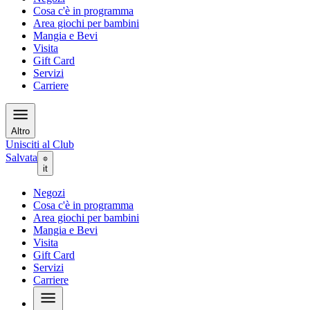
Cosa c'è in programma
Area giochi per bambini
Mangia e Bevi
Visita
Gift Card
Servizi
Carriere
Altro
Unisciti al Club
Salvata
it
Negozi
Cosa c'è in programma
Area giochi per bambini
Mangia e Bevi
Visita
Gift Card
Servizi
Carriere