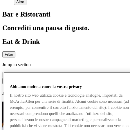
Altro
Bar e Ristoranti
Concediti una pausa di gusto.
Eat & Drink
Filter
Jump to section
#
a
b
c
d
e
f
g
h
i
j
k
l
m
n
o
p
q
r
s
t
u
v
w
x
y
z
Abbiamo molto a cuore la vostra privacy
A
Il nostro sito web utilizza cookie e tecnologie analoghe, impostati da
McArthurGlen per una serie di finalità. Alcuni cookie sono necessari (ad
esempio, per consentire il corretto funzionamento del sito). I cookie non
necessari comprendono quelli che analizzano l’utilizzo del sito,
personalizzano le nostre campagne di marketing e personalizzano la
pubblicità che vi viene mostrata. Tali cookie non necessari non verranno