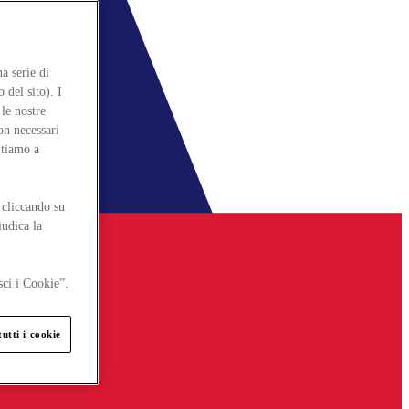
a serie di
 del sito). I
le nostre
on necessari
itiamo a
 cliccando su
iudica la
sci i Cookie”.
utti i cookie