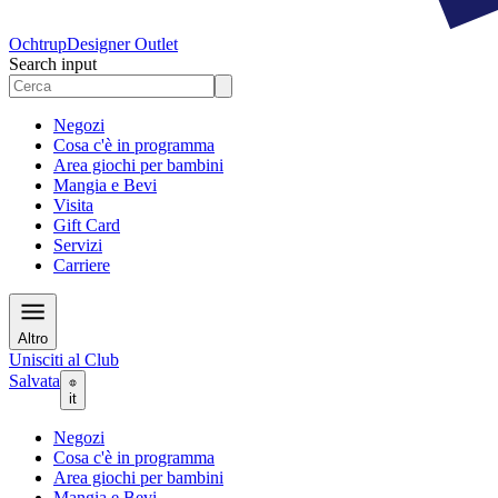
Ochtrup
Designer Outlet
Search input
Negozi
Cosa c'è in programma
Area giochi per bambini
Mangia e Bevi
Visita
Gift Card
Servizi
Carriere
Altro
Unisciti al Club
Salvata
it
Negozi
Cosa c'è in programma
Area giochi per bambini
Mangia e Bevi