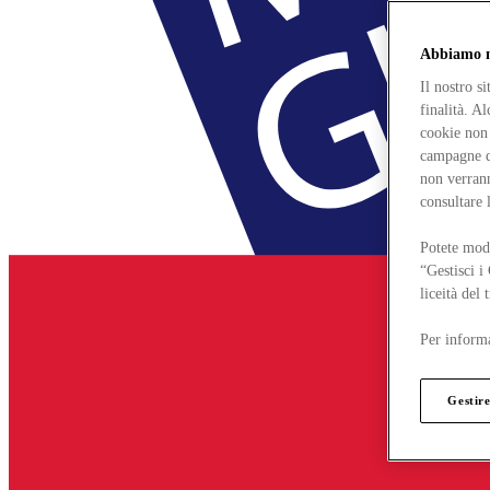
Abbiamo mo
Il nostro s
finalità. A
cookie non 
campagne di
non verrann
consultare 
Potete modi
“Gestisci i
liceità del
Per informa
Gestire