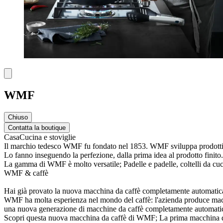
WMF
Chiuso
Contatta la boutique
Casa
Cucina e stoviglie
Il marchio tedesco WMF fu fondato nel 1853. WMF sviluppa prodotti 
Lo fanno inseguendo la perfezione, dalla prima idea al prodotto finito.
La gamma di WMF è molto versatile; Padelle e padelle, coltelli da cucina,
WMF & caffè
Hai già provato la nuova macchina da caffè completamente automat
WMF ha molta esperienza nel mondo del caffè: l'azienda produce macchi
una nuova generazione di macchine da caffè completamente automati
Scopri questa nuova macchina da caffè di WMF; La prima macchina da 