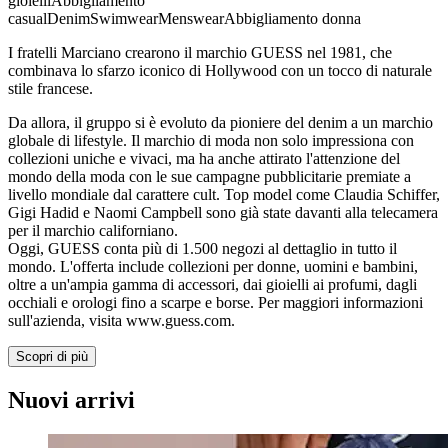
gioielli
Abbigliamento
casual
Denim
Swimwear
Menswear
Abbigliamento donna
I fratelli Marciano crearono il marchio GUESS nel 1981, che
combinava lo sfarzo iconico di Hollywood con un tocco di naturale
stile francese.
Da allora, il gruppo si è evoluto da pioniere del denim a un marchio
globale di lifestyle. Il marchio di moda non solo impressiona con
collezioni uniche e vivaci, ma ha anche attirato l'attenzione del
mondo della moda con le sue campagne pubblicitarie premiate a
livello mondiale dal carattere cult. Top model come Claudia Schiffer,
Gigi Hadid e Naomi Campbell sono già state davanti alla telecamera
per il marchio californiano.
Oggi, GUESS conta più di 1.500 negozi al dettaglio in tutto il
mondo. L'offerta include collezioni per donne, uomini e bambini,
oltre a un'ampia gamma di accessori, dai gioielli ai profumi, dagli
occhiali e orologi fino a scarpe e borse. Per maggiori informazioni
sull'azienda, visita www.guess.com.
Scopri di più
Nuovi arrivi