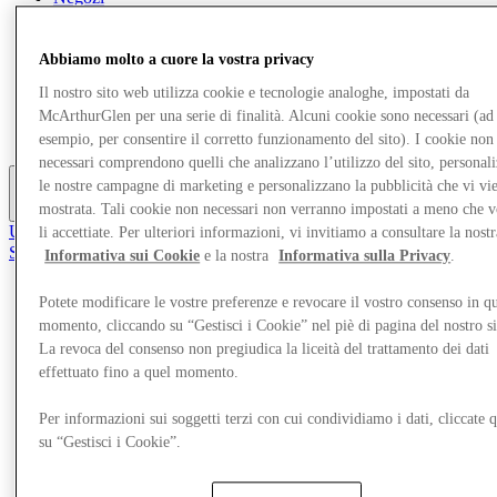
Cosa c'è in programma
Area giochi per bambini
Mangia e Bevi
Abbiamo molto a cuore la vostra privacy
Visita
Il nostro sito web utilizza cookie e tecnologie analoghe, impostati da
Gift Card
Servizi
McArthurGlen per una serie di finalità. Alcuni cookie sono necessari (ad
Carriere
esempio, per consentire il corretto funzionamento del sito). I cookie non
necessari comprendono quelli che analizzano l’utilizzo del sito, personal
le nostre campagne di marketing e personalizzano la pubblicità che vi vi
mostrata. Tali cookie non necessari non verranno impostati a meno che 
Altro
Unisciti al Club
li accettiate. Per ulteriori informazioni, vi invitiamo a consultare la nostr
Salvata
Informativa sui Cookie
e la nostra
Informativa sulla Privacy
.
it
Potete modificare le vostre preferenze e revocare il vostro consenso in qu
Negozi
momento, cliccando su “Gestisci i Cookie” nel piè di pagina del nostro s
Cosa c'è in programma
Area giochi per bambini
La revoca del consenso non pregiudica la liceità del trattamento dei dati
Mangia e Bevi
effettuato fino a quel momento.
Visita
Gift Card
Per informazioni sui soggetti terzi con cui condividiamo i dati, cliccate q
Servizi
su “Gestisci i Cookie”.
Carriere