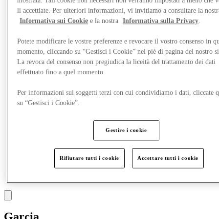
mostrata. Tali cookie non necessari non verranno impostati a meno che 
Mangia e Bevi
li accettiate. Per ulteriori informazioni, vi invitiamo a consultare la nostr
Gift Card
Informativa sui Cookie
e la nostra
Informativa sulla Privacy
.
Servizi
Potete modificare le vostre preferenze e revocare il vostro consenso in qu
Altro
momento, cliccando su “Gestisci i Cookie” nel piè di pagina del nostro s
La revoca del consenso non pregiudica la liceità del trattamento dei dati
effettuato fino a quel momento.
Per informazioni sui soggetti terzi con cui condividiamo i dati, cliccate q
su “Gestisci i Cookie”.
Gestire i cookie
Rifiutare tutti i cookie
Accettare tutti i cookie
Garcia