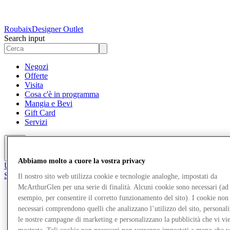
Roubaix
Designer Outlet
Search input
Negozi
Offerte
Visita
Cosa c'è in programma
Mangia e Bevi
Gift Card
Servizi
Altro
Abbiamo molto a cuore la vostra privacy
Unisciti al Club
Salvata
Il nostro sito web utilizza cookie e tecnologie analoghe, impostati da
it
McArthurGlen per una serie di finalità. Alcuni cookie sono necessari (ad
esempio, per consentire il corretto funzionamento del sito). I cookie non
Negozi
necessari comprendono quelli che analizzano l’utilizzo del sito, personal
Offerte
Visita
le nostre campagne di marketing e personalizzano la pubblicità che vi vi
Cosa c'è in programma