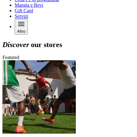
Mangia e Bevi
Gift Card
Servizi
Altro
Discover
our stores
Featured