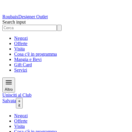
Roubaix
Designer Outlet
Search input
Negozi
Offerte
Visita
Cosa c'è in programma
Mangia e Bevi
Gift Card
Servizi
Altro
Unisciti al Club
Salvata
it
Negozi
Offerte
Visita
Cosa c'è in programma