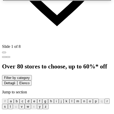
Slide 1 of 8
Over 80 stores to choose, up to 60%* off
Filter by category
Dettagli
Elenco
Jump to section
#
a
b
c
d
e
f
g
h
i
j
k
l
m
n
o
p
q
r
s
t
u
v
w
x
y
z