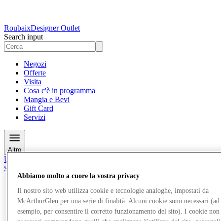
Roubaix
Designer Outlet
Search input
Negozi
Offerte
Visita
Cosa c'è in programma
Mangia e Bevi
Gift Card
Servizi
Altro
Unisciti al Club
Salvata
it
Abbiamo molto a cuore la vostra privacy
Il nostro sito web utilizza cookie e tecnologie analoghe, impostati da
Negozi
McArthurGlen per una serie di finalità. Alcuni cookie sono necessari (ad
Offerte
Visita
esempio, per consentire il corretto funzionamento del sito). I cookie non
Cosa c'è in programma