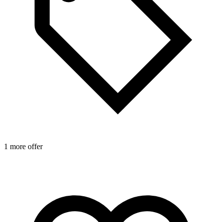
1
1 more offer