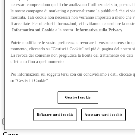
Cosa c'è in programma
necessari comprendono quelli che analizzano l’utilizzo del sito, personal
Mangia e Bevi
Gift Card
le nostre campagne di marketing e personalizzano la pubblicità che vi vi
Servizi
mostrata. Tali cookie non necessari non verranno impostati a meno che 
li accettiate. Per ulteriori informazioni, vi invitiamo a consultare la nostr
Informativa sui Cookie
e la nostra
Informativa sulla Privacy
.
More
Potete modificare le vostre preferenze e revocare il vostro consenso in qu
momento, cliccando su “Gestisci i Cookie” nel piè di pagina del nostro s
La revoca del consenso non pregiudica la liceità del trattamento dei dati
effettuato fino a quel momento.
Per informazioni sui soggetti terzi con cui condividiamo i dati, cliccate q
su “Gestisci i Cookie”.
Gestire i cookie
Rifiutare tutti i cookie
Accettare tutti i cookie
Geox