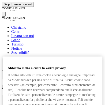
Skip to main content
Chi siamo
Centri
Lavora con noi
Brand
Turismo
Notizie
Sostenibilità
Altro
Abbiamo molto a cuore la vostra privacy
Il nostro sito web utilizza cookie e tecnologie analoghe, impostati
it
da McArthurGlen per una serie di finalità. Alcuni cookie sono
necessari (ad esempio, per consentire il corretto funzionamento del
Informativa sui Cookie
sito). I cookie non necessari comprendono quelli che analizzano
l’utilizzo del sito, personalizzano le nostre campagne di marketing
e personalizzano la pubblicità che vi viene mostrata. Tali cookie
Introduzione
Perché utilizziamo i Cookie?
non necessari non verranno impostati a meno che voi non li