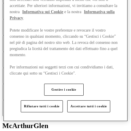
accettiate. Per ulteriori informazioni, vi invitiamo a consultare la
Come acconsentire al nostro utilizzo dei Cookie?
nostra
Informativa sui Cookie
e la nostra
Informativa sulla
Privacy
.
Quali tipi di Cookie utilizziamo?
Potete modificare le vostre preferenze e revocare il vostro
consenso in qualsiasi momento, cliccando su “Gestisci i Cookie”
nel piè di pagina del nostro sito web. La revoca del consenso non
Pixel di tracciamento delle e-mail
pregiudica la liceità del trattamento dei dati effettuato fino a quel
momento.
Come posso gestire l'utilizzo dei Cookie?
Google
Per informazioni sui soggetti terzi con cui condividiamo i dati,
cliccate qui sotto su “Gestisci i Cookie”.
Modifiche alla presente Informativa sui Cookie
Gestire i cookie
Come potete contattarci?
Rifiutare tutti i cookie
Accettare tutti i cookie
Le nostre società del Gruppo
McArthurGlen