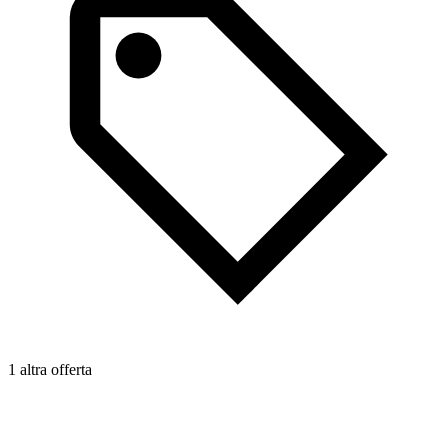
1 altra offerta
1