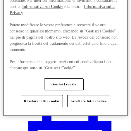
accettiate. Per ulteriori informazioni, vi invitiamo a consultare la
nostra
Informativa sui Cookie
e la nostra
Informativa sulla
Privacy
.
Potete modificare le vostre preferenze e revocare il vostro
consenso in qualsiasi momento, cliccando su “Gestisci i Cookie”
nel piè di pagina del nostro sito web. La revoca del consenso non
pregiudica la liceità del trattamento dei dati effettuato fino a quel
momento.
Per informazioni sui soggetti terzi con cui condividiamo i dati,
cliccate qui sotto su “Gestisci i Cookie”.
Gestire i cookie
Vieni a trovarci
Rifiutare tutti i cookie
Accettare tutti i cookie