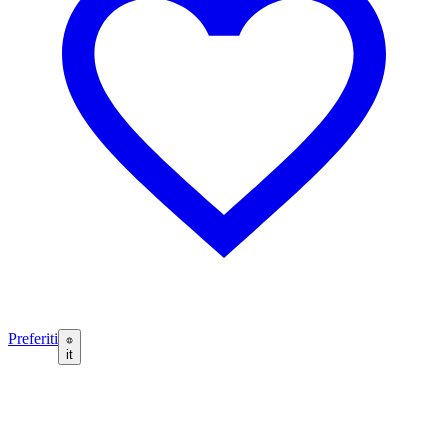
Preferiti
it