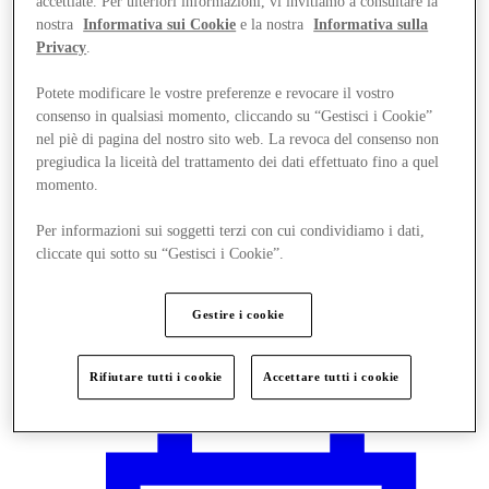
accettiate. Per ulteriori informazioni, vi invitiamo a consultare la
nostra
Informativa sui Cookie
e la nostra
Informativa sulla
Privacy
.
Potete modificare le vostre preferenze e revocare il vostro
consenso in qualsiasi momento, cliccando su “Gestisci i Cookie”
nel piè di pagina del nostro sito web. La revoca del consenso non
pregiudica la liceità del trattamento dei dati effettuato fino a quel
momento.
Per informazioni sui soggetti terzi con cui condividiamo i dati,
cliccate qui sotto su “Gestisci i Cookie”.
Gestire i cookie
Vieni a trovarci
Rifiutare tutti i cookie
Accettare tutti i cookie