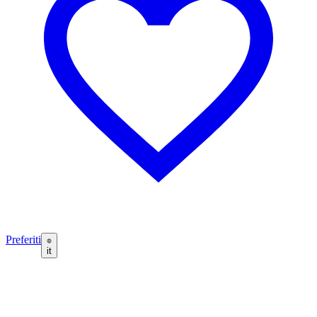
Preferiti
it