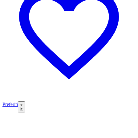
Preferiti
it