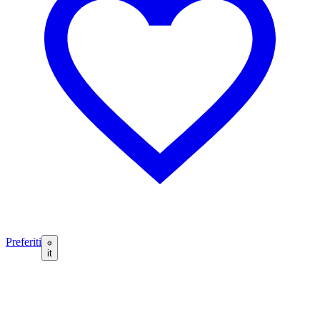
Preferiti
it