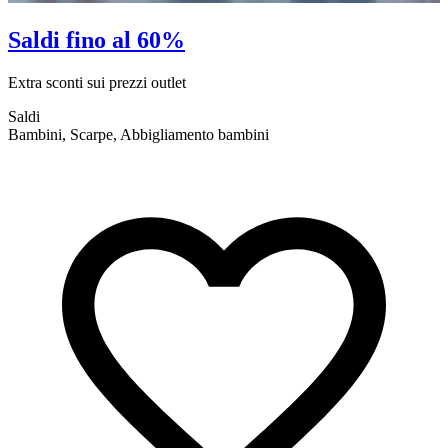
Saldi fino al 60%
Extra sconti sui prezzi outlet
E
Saldi
S
Bambini, Scarpe, Abbigliamento bambini
A