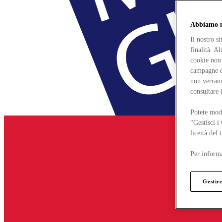
Abbiamo mo
Il nostro s
finalità. A
cookie non 
campagne di
non verrann
consultare 
Potete modi
“Gestisci i
liceità del
Per informa
Gestire