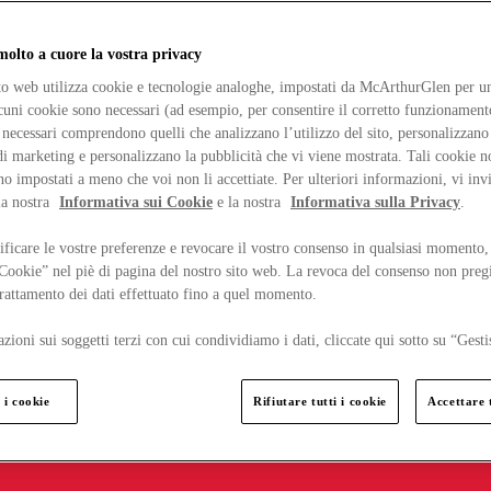
lto a cuore la vostra privacy
ito web utilizza cookie e tecnologie analoghe, impostati da McArthurGlen per un
lcuni cookie sono necessari (ad esempio, per consentire il corretto funzionamento
necessari comprendono quelli che analizzano l’utilizzo del sito, personalizzano 
 marketing e personalizzano la pubblicità che vi viene mostrata. Tali cookie n
o impostati a meno che voi non li accettiate. Per ulteriori informazioni, vi inv
la nostra
Informativa sui Cookie
e la nostra
Informativa sulla Privacy
.
ficare le vostre preferenze e revocare il vostro consenso in qualsiasi momento,
 Cookie” nel piè di pagina del nostro sito web. La revoca del consenso non preg
 trattamento dei dati effettuato fino a quel momento.
zioni sui soggetti terzi con cui condividiamo i dati, cliccate qui sotto su “Gesti
 i cookie
Rifiutare tutti i cookie
Accettare t