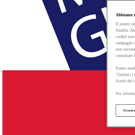
Abbiamo mo
Il nostro s
finalità. A
cookie non 
campagne di
non verrann
consultare 
Potete modi
“Gestisci i
liceità del
Per informa
Gestire