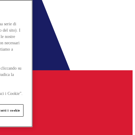
a serie di
 del sito). I
le nostre
on necessari
itiamo a
 cliccando su
iudica la
sci i Cookie”.
utti i cookie