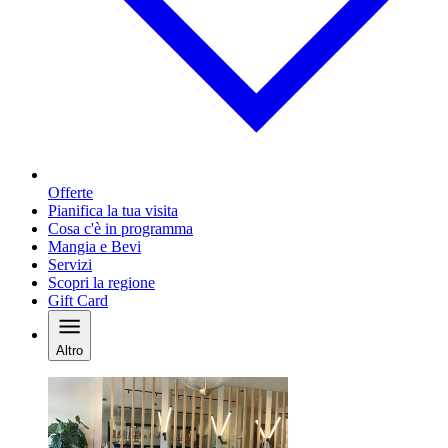
Offerte
Pianifica la tua visita
Cosa c'è in programma
Mangia e Bevi
Servizi
Scopri la regione
Gift Card
Altro