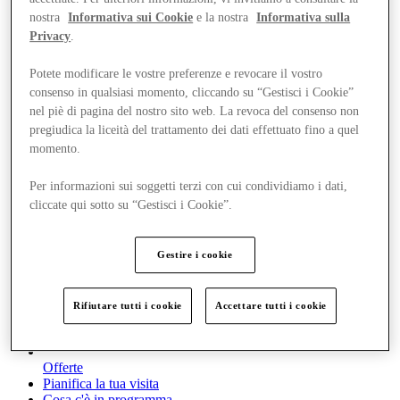
nostra
Informativa sui Cookie
e la nostra
Informativa sulla
Privacy
.
Potete modificare le vostre preferenze e revocare il vostro
consenso in qualsiasi momento, cliccando su “Gestisci i Cookie”
nel piè di pagina del nostro sito web. La revoca del consenso non
pregiudica la liceità del trattamento dei dati effettuato fino a quel
momento.
Per informazioni sui soggetti terzi con cui condividiamo i dati,
cliccate qui sotto su “Gestisci i Cookie”.
Gestire i cookie
Rifiutare tutti i cookie
Accettare tutti i cookie
Offerte
Pianifica la tua visita
Cosa c'è in programma