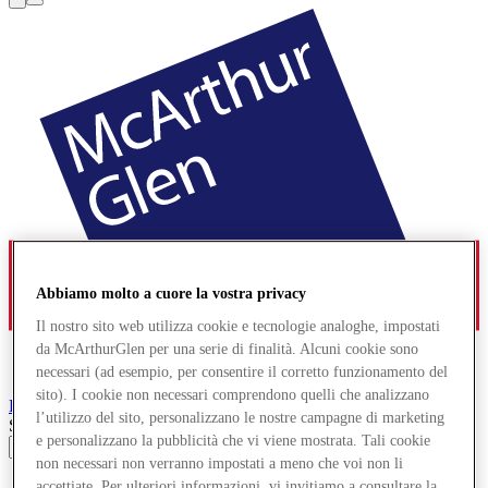
Abbiamo molto a cuore la vostra privacy
Il nostro sito web utilizza cookie e tecnologie analoghe, impostati
da McArthurGlen per una serie di finalità. Alcuni cookie sono
necessari (ad esempio, per consentire il corretto funzionamento del
sito). I cookie non necessari comprendono quelli che analizzano
Roosendaal
Designer Outlet
l’utilizzo del sito, personalizzano le nostre campagne di marketing
Search input
e personalizzano la pubblicità che vi viene mostrata. Tali cookie
non necessari non verranno impostati a meno che voi non li
Negozi
accettiate. Per ulteriori informazioni, vi invitiamo a consultare la