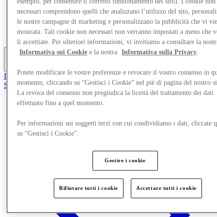
esempio, per consentire il corretto funzionamento del sito). I cookie non
Mangia e Bevi
necessari comprendono quelli che analizzano l’utilizzo del sito, personal
Servizi
le nostre campagne di marketing e personalizzano la pubblicità che vi vi
Scopri la regione
mostrata. Tali cookie non necessari non verranno impostati a meno che 
Gift Card
li accettiate. Per ulteriori informazioni, vi invitiamo a consultare la nostr
Informativa sui Cookie
e la nostra
Informativa sulla Privacy
.
Altro
Potete modificare le vostre preferenze e revocare il vostro consenso in qu
Il Club
momento, cliccando su “Gestisci i Cookie” nel piè di pagina del nostro s
Salvata
it
La revoca del consenso non pregiudica la liceità del trattamento dei dati
effettuato fino a quel momento.
Negozi
Per informazioni sui soggetti terzi con cui condividiamo i dati, cliccate q
su “Gestisci i Cookie”.
Gestire i cookie
Rifiutare tutti i cookie
Accettare tutti i cookie