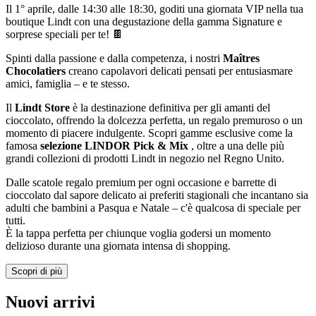
Il 1° aprile, dalle 14:30 alle 18:30, goditi una giornata VIP nella tua
boutique Lindt con una degustazione della gamma Signature e
sorprese speciali per te! 🍫
Spinti dalla passione e dalla competenza, i nostri
Maîtres
Chocolatiers
creano capolavori delicati pensati per entusiasmare
amici, famiglia – e te stesso.
Il
Lindt Store
è la destinazione definitiva per gli amanti del
cioccolato, offrendo la dolcezza perfetta, un regalo premuroso o un
momento di piacere indulgente. Scopri gamme esclusive come la
famosa
selezione LINDOR Pick & Mix
, oltre a una delle più
grandi collezioni di prodotti Lindt in negozio nel Regno Unito.
Dalle scatole regalo premium per ogni occasione e barrette di
cioccolato dal sapore delicato ai preferiti stagionali che incantano sia
adulti che bambini a Pasqua e Natale – c'è qualcosa di speciale per
tutti.
È la tappa perfetta per chiunque voglia godersi un momento
delizioso durante una giornata intensa di shopping.
Scopri di più
Nuovi arrivi