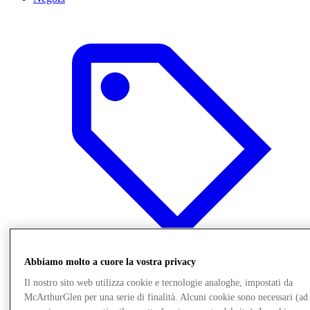
Abbiamo molto a cuore la vostra privacy
Il nostro sito web utilizza cookie e tecnologie analoghe, impostati da
Offerte
Pianifica la tua visita
McArthurGlen per una serie di finalità. Alcuni cookie sono necessari (ad
Cosa c'è in programma