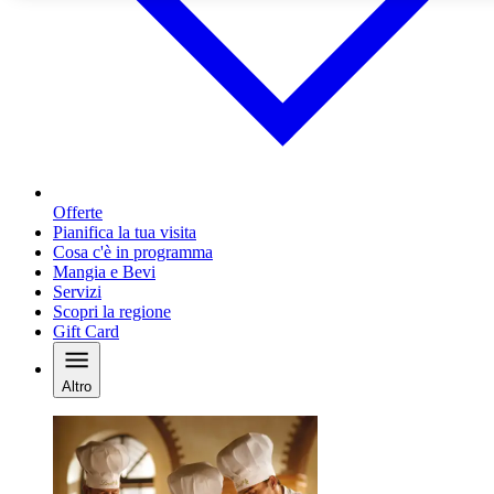
Offerte
Pianifica la tua visita
Cosa c'è in programma
Mangia e Bevi
Servizi
Scopri la regione
Gift Card
Altro