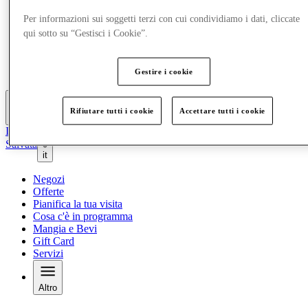
Offerte
Per informazioni sui soggetti terzi con cui condividiamo i dati, cliccate
Pianifica la tua visita
qui sotto su “Gestisci i Cookie”.
Cosa c'è in programma
Mangia e Bevi
Gift Card
Servizi
Gestire i cookie
Rifiutare tutti i cookie
Accettare tutti i cookie
Altro
Il Club
Salvata
it
Negozi
Offerte
Pianifica la tua visita
Cosa c'è in programma
Mangia e Bevi
Gift Card
Servizi
Altro