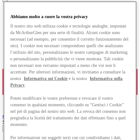
Abbiamo molto a cuore la vostra privacy
Il nostro sito web utilizza cookie e tecnologie analoghe, impostati
da McArthurGlen per una serie di finalità. Alcuni cookie sono
necessari (ad esempio, per consentire il corretto funzionamento del
sito). I cookie non necessari comprendono quelli che analizzano
l’utilizzo del sito, personalizzano le nostre campagne di marketing
e personalizzano la pubblicità che vi viene mostrata. Tali cookie
non necessari non verranno impostati a meno che voi non li
accettiate. Per ulteriori informazioni, vi invitiamo a consultare la
nostra
Informativa sui Cookie
e la nostra
Informativa sulla
Privacy
.
Potete modificare le vostre preferenze e revocare il vostro
consenso in qualsiasi momento, cliccando su “Gestisci i Cookie”
nel piè di pagina del nostro sito web. La revoca del consenso non
Cheshire Oaks
Designer Outlet
pregiudica la liceità del trattamento dei dati effettuato fino a quel
Search input
momento.
Per informazioni sui soggetti terzi con cui condividiamo i dati,
Negozi