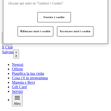
cliccate qui sotto su “Gestisci i Cookie”.
Offerte
Pianifica la tua visita
Cosa c'è in programma
Mangia e Bevi
Gestire i cookie
Gift Card
Servizi
Rifiutare tutti i cookie
Accettare tutti i cookie
Altro
Il Club
Salvata
it
Negozi
Offerte
Pianifica la tua visita
Cosa c'è in programma
Mangia e Bevi
Gift Card
Servizi
Altro