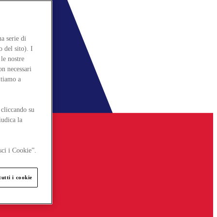
a serie di
 del sito). I
le nostre
on necessari
itiamo a
 cliccando su
iudica la
sci i Cookie”.
utti i cookie