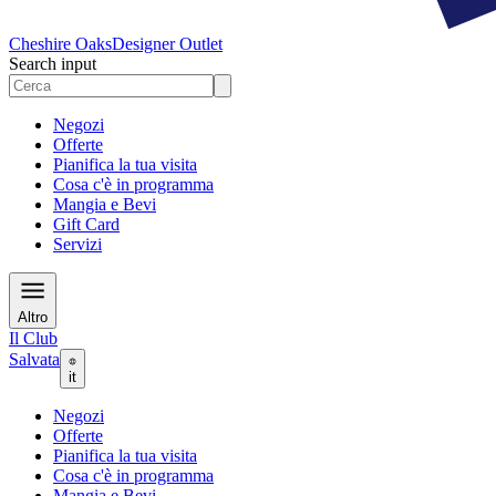
Cheshire Oaks
Designer Outlet
Search input
Negozi
Offerte
Pianifica la tua visita
Cosa c'è in programma
Mangia e Bevi
Gift Card
Servizi
Altro
Il Club
Salvata
it
Negozi
Offerte
Pianifica la tua visita
Cosa c'è in programma
Mangia e Bevi