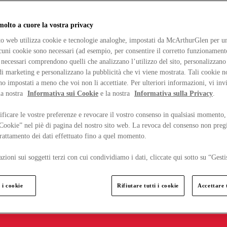
lto a cuore la vostra privacy
ito web utilizza cookie e tecnologie analoghe, impostati da McArthurGlen per un
lcuni cookie sono necessari (ad esempio, per consentire il corretto funzionamento
necessari comprendono quelli che analizzano l’utilizzo del sito, personalizzano 
 marketing e personalizzano la pubblicità che vi viene mostrata. Tali cookie n
o impostati a meno che voi non li accettiate. Per ulteriori informazioni, vi inv
la nostra
Informativa sui Cookie
e la nostra
Informativa sulla Privacy
.
ficare le vostre preferenze e revocare il vostro consenso in qualsiasi momento,
 Cookie” nel piè di pagina del nostro sito web. La revoca del consenso non preg
 trattamento dei dati effettuato fino a quel momento.
zioni sui soggetti terzi con cui condividiamo i dati, cliccate qui sotto su “Gesti
 i cookie
Rifiutare tutti i cookie
Accettare t