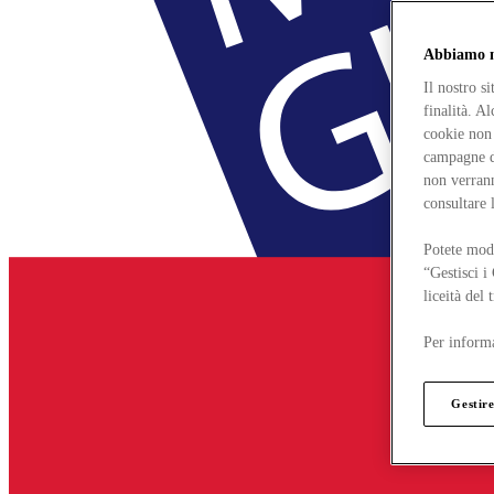
Abbiamo mo
Il nostro s
finalità. A
cookie non 
campagne di
non verrann
consultare 
Potete modi
“Gestisci i
liceità del
Per informa
Gestire