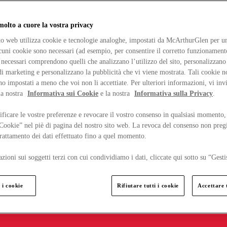
lto a cuore la vostra privacy
ito web utilizza cookie e tecnologie analoghe, impostati da McArthurGlen per un
lcuni cookie sono necessari (ad esempio, per consentire il corretto funzionamento
necessari comprendono quelli che analizzano l’utilizzo del sito, personalizzano 
 marketing e personalizzano la pubblicità che vi viene mostrata. Tali cookie n
o impostati a meno che voi non li accettiate. Per ulteriori informazioni, vi inv
la nostra
Informativa sui Cookie
e la nostra
Informativa sulla Privacy
.
ficare le vostre preferenze e revocare il vostro consenso in qualsiasi momento,
 Cookie” nel piè di pagina del nostro sito web. La revoca del consenso non preg
 trattamento dei dati effettuato fino a quel momento.
zioni sui soggetti terzi con cui condividiamo i dati, cliccate qui sotto su “Gesti
 i cookie
Rifiutare tutti i cookie
Accettare t