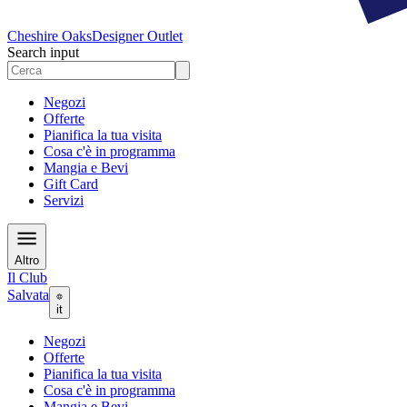
Cheshire Oaks
Designer Outlet
Search input
Negozi
Offerte
Pianifica la tua visita
Cosa c'è in programma
Mangia e Bevi
Gift Card
Servizi
Altro
Il Club
Salvata
it
Negozi
Offerte
Pianifica la tua visita
Cosa c'è in programma
Mangia e Bevi