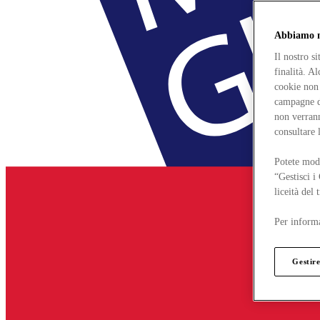
Abbiamo mo
Il nostro s
finalità. A
cookie non 
campagne di
non verrann
consultare 
Potete modi
“Gestisci i
liceità del
Per informa
Gestire