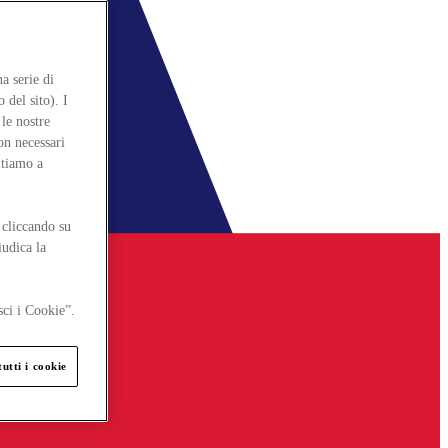
a serie di
 del sito). I
le nostre
on necessari
itiamo a
 cliccando su
iudica la
sci i Cookie”.
utti i cookie