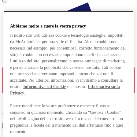
Abbiamo molto a cuore la vostra privacy
Il nostro sito web utilizza cookie e tecnologie analoghe, impostati
da McArthurGlen per una serie di finalità. Alcuni cookie sono
necessari (ad esempio, per consentire il corretto funzionamento del
sito). I cookie non necessari comprendono quelli che analizzano
l’utilizzo del sito, personalizzano le nostre campagne di marketing
e personalizzano la pubblicità che vi viene mostrata. Tali cookie
non necessari non verranno impostati a meno che voi non li
accettiate. Per ulteriori informazioni, vi invitiamo a consultare la
nostra
Informativa sui Cookie
e la nostra
Informativa sulla
Privacy
.
Potete modificare le vostre preferenze e revocare il vostro
consenso in qualsiasi momento, cliccando su “Gestisci i Cookie”
Cheshire Oaks
Designer Outlet
nel piè di pagina del nostro sito web. La revoca del consenso non
Search input
pregiudica la liceità del trattamento dei dati effettuato fino a quel
momento.
Negozi