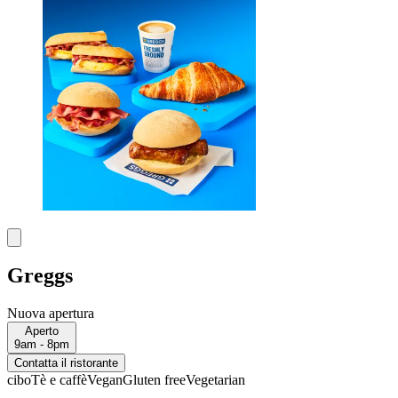
Greggs
Nuova apertura
Aperto
9am - 8pm
Contatta il ristorante
cibo
Tè e caffè
Vegan
Gluten free
Vegetarian