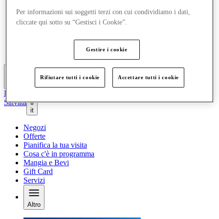
Offerte
Per informazioni sui soggetti terzi con cui condividiamo i dati,
Pianifica la tua visita
cliccate qui sotto su “Gestisci i Cookie”.
Cosa c'è in programma
Mangia e Bevi
Gift Card
Gestire i cookie
Servizi
Rifiutare tutti i cookie
Accettare tutti i cookie
Altro
Il Club
Salvata
it
Negozi
Offerte
Pianifica la tua visita
Cosa c'è in programma
Mangia e Bevi
Gift Card
Servizi
Altro