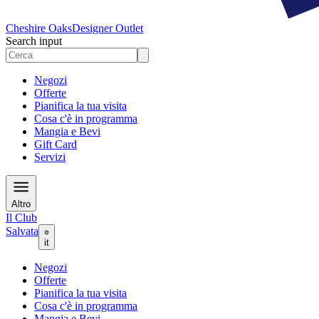
Cheshire Oaks
Designer Outlet
Search input
Negozi
Offerte
Pianifica la tua visita
Cosa c'è in programma
Mangia e Bevi
Gift Card
Servizi
Altro
Il Club
Salvata
it
Negozi
Offerte
Pianifica la tua visita
Cosa c'è in programma
Mangia e Bevi