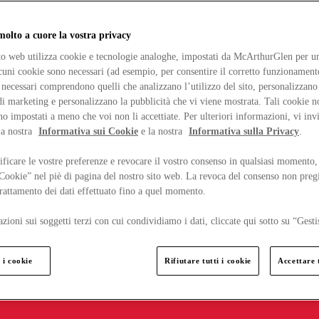
lto a cuore la vostra privacy
ito web utilizza cookie e tecnologie analoghe, impostati da McArthurGlen per un
lcuni cookie sono necessari (ad esempio, per consentire il corretto funzionamento
necessari comprendono quelli che analizzano l’utilizzo del sito, personalizzano 
 marketing e personalizzano la pubblicità che vi viene mostrata. Tali cookie n
o impostati a meno che voi non li accettiate. Per ulteriori informazioni, vi inv
la nostra
Informativa sui Cookie
e la nostra
Informativa sulla Privacy
.
ficare le vostre preferenze e revocare il vostro consenso in qualsiasi momento,
 Cookie” nel piè di pagina del nostro sito web. La revoca del consenso non preg
 trattamento dei dati effettuato fino a quel momento.
zioni sui soggetti terzi con cui condividiamo i dati, cliccate qui sotto su “Gesti
 i cookie
Rifiutare tutti i cookie
Accettare t