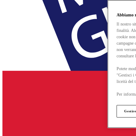
Abbiamo mo
Il nostro s
finalità. A
cookie non 
campagne di
non verrann
consultare 
Potete modi
“Gestisci i
liceità del
Per informa
Gestire