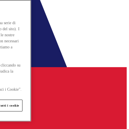
a serie di
 del sito). I
le nostre
on necessari
itiamo a
 cliccando su
iudica la
sci i Cookie”.
utti i cookie