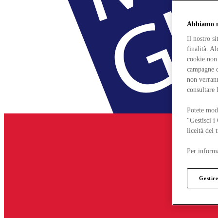
Abbiamo mo
Il nostro s
finalità. A
cookie non 
campagne di
non verrann
consultare 
Potete modi
“Gestisci i
liceità del
Per informa
Gestire