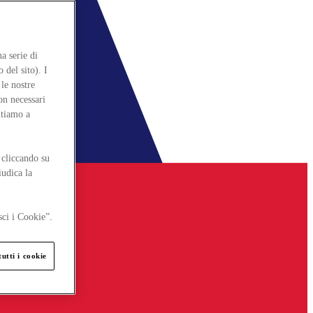
a serie di
 del sito). I
le nostre
on necessari
itiamo a
 cliccando su
iudica la
sci i Cookie”.
utti i cookie