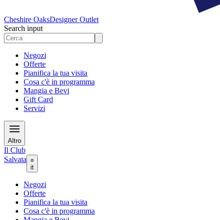
Cheshire Oaks
Designer Outlet
Search input
Negozi
Offerte
Pianifica la tua visita
Cosa c'è in programma
Mangia e Bevi
Gift Card
Servizi
Altro
Il Club
Salvata
it
Negozi
Offerte
Pianifica la tua visita
Cosa c'è in programma
Mangia e Bevi