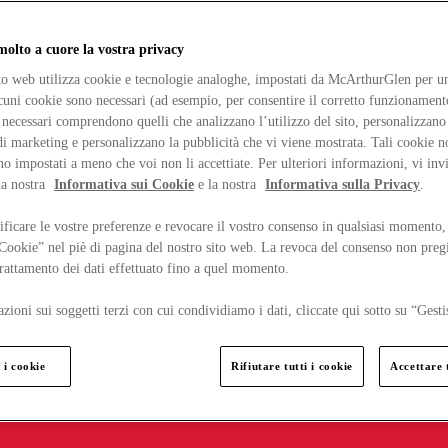
lto a cuore la vostra privacy
ito web utilizza cookie e tecnologie analoghe, impostati da McArthurGlen per un
lcuni cookie sono necessari (ad esempio, per consentire il corretto funzionamento
necessari comprendono quelli che analizzano l’utilizzo del sito, personalizzano 
 marketing e personalizzano la pubblicità che vi viene mostrata. Tali cookie n
o impostati a meno che voi non li accettiate. Per ulteriori informazioni, vi inv
la nostra
Informativa sui Cookie
e la nostra
Informativa sulla Privacy
.
ficare le vostre preferenze e revocare il vostro consenso in qualsiasi momento,
 Cookie” nel piè di pagina del nostro sito web. La revoca del consenso non preg
 trattamento dei dati effettuato fino a quel momento.
zioni sui soggetti terzi con cui condividiamo i dati, cliccate qui sotto su “Gesti
 i cookie
Rifiutare tutti i cookie
Accettare t