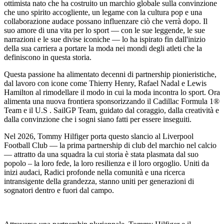
ottimista nato che ha costruito un marchio globale sulla convinzione
che uno spirito accogliente, un legame con la cultura pop e una
collaborazione audace possano influenzare ciò che verrà dopo. Il
suo amore di una vita per lo sport — con le sue leggende,
le sue
narrazioni
e le sue divise iconiche — lo ha ispirato fin dall'inizio
della sua carriera a portare la moda nei mondi degli atleti che la
definiscono in questa storia.
Questa passione ha alimentato decenni di partnership pionieristiche,
dal lavoro con icone come Thierry Henry, Rafael Nadal e Lewis
Hamilton al rimodellare il modo in cui la moda incontra lo sport. Ora
alimenta una nuova frontiera sponsorizzando il Cadillac Formula 1®
Team e il U.S . SailGP Team, guidato dal coraggio, dalla creatività e
dalla convinzione che i sogni siano fatti per essere inseguiti.
Nel 2026, Tommy Hilfiger porta questo slancio al Liverpool
Football Club
— la prima partnership di club del marchio nel calcio
— attratto da
una squadra la cui storia è stata plasmata dal suo
popolo – la loro fede, la loro resilienza e il loro orgoglio. Uniti da
inizi audaci, Radici profonde nella comunità e una ricerca
intransigente della grandezza, stanno uniti per generazioni di
sognatori dentro e fuori dal campo.