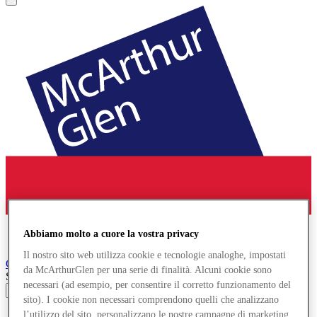
Abbiamo molto a cuore la vostra privacy
Il nostro sito web utilizza cookie e tecnologie analoghe, impostati
Cheshire Oaks
Designer Outlet
da McArthurGlen per una serie di finalità. Alcuni cookie sono
Search input
necessari (ad esempio, per consentire il corretto funzionamento del
sito). I cookie non necessari comprendono quelli che analizzano
Negozi
l’utilizzo del sito, personalizzano le nostre campagne di marketing