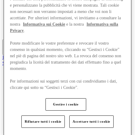
Offerte
e personalizzano la pubblicità che vi viene mostrata. Tali cookie
Pianifica la tua visita
non necessari non verranno impostati a meno che voi non li
Cosa c'è in programma
accettiate. Per ulteriori informazioni, vi invitiamo a consultare la
Mangia e Bevi
nostra
Informativa sui Cookie
e la nostra
Informativa sulla
Gift Card
Privacy
.
Servizi
Potete modificare le vostre preferenze e revocare il vostro
consenso in qualsiasi momento, cliccando su “Gestisci i Cookie”
Altro
nel piè di pagina del nostro sito web. La revoca del consenso non
Il Club
pregiudica la liceità del trattamento dei dati effettuato fino a quel
Salvata
it
momento.
Negozi
Per informazioni sui soggetti terzi con cui condividiamo i dati,
Offerte
cliccate qui sotto su “Gestisci i Cookie”.
Pianifica la tua visita
Cosa c'è in programma
Mangia e Bevi
Gestire i cookie
Gift Card
Servizi
Rifiutare tutti i cookie
Accettare tutti i cookie
Altro