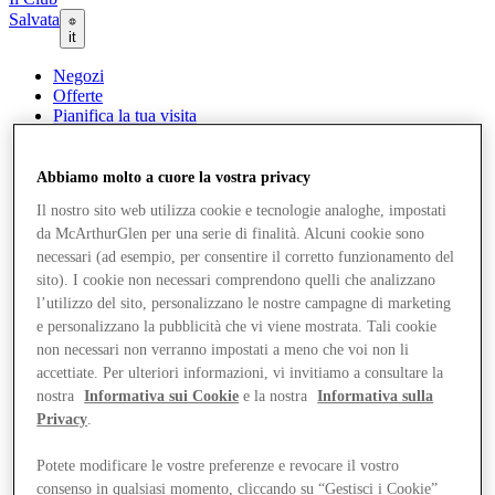
Salvata
it
Negozi
Offerte
Pianifica la tua visita
Cosa c'è in programma
Mangia e Bevi
Gift Card
Abbiamo molto a cuore la vostra privacy
Servizi
Il nostro sito web utilizza cookie e tecnologie analoghe, impostati
Com'è andata la tua giornata?
da McArthurGlen per una serie di finalità. Alcuni cookie sono
necessari (ad esempio, per consentire il corretto funzionamento del
Altro
sito). I cookie non necessari comprendono quelli che analizzano
l’utilizzo del sito, personalizzano le nostre campagne di marketing
e personalizzano la pubblicità che vi viene mostrata. Tali cookie
non necessari non verranno impostati a meno che voi non li
accettiate. Per ulteriori informazioni, vi invitiamo a consultare la
nostra
Informativa sui Cookie
e la nostra
Informativa sulla
Privacy
.
Potete modificare le vostre preferenze e revocare il vostro
consenso in qualsiasi momento, cliccando su “Gestisci i Cookie”