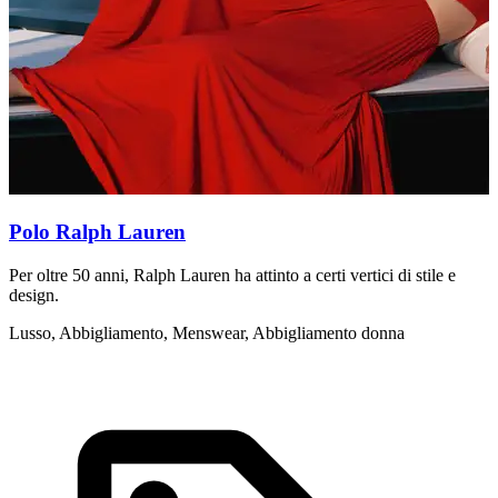
Polo Ralph Lauren
Per oltre 50 anni, Ralph Lauren ha attinto a certi vertici di stile e
D
design.
g
c
Lusso, Abbigliamento, Menswear, Abbigliamento donna
A