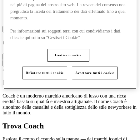
nel piè di pagina del nostro sito web. La revoca del consenso non
pregiudica la liceità del trattamento dei dati effettuato fino a quel
momento.
Per informazioni sui soggetti terzi con cui condividiamo i dati,
cliccate qui sotto su “Gestisci i Cookie”.
Coach
Gestire i cookie
Chiuso
Contatta la boutique
Accessori e borse
Orologi e gioielli
Rifiutare tutti i cookie
Accettare tutti i cookie
Discover Coach
Coach è un moderno marchio americano di lusso con una ricca
eredità basata su qualità e maestria artigianale. Il nome Coach è
sinonimo della casualità e della sottigliezza dello stile newyorkese in
tutto il mondo.
Trova Coach
Esplora il centro cliccando sulla mappa — dai marchi iconici di