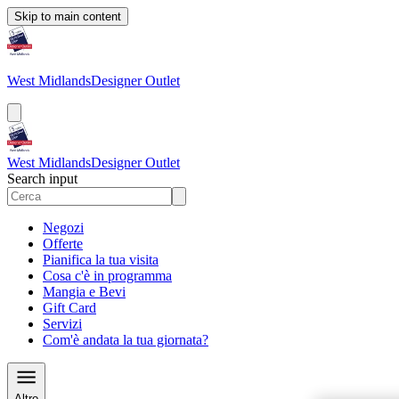
Skip to main content
West Midlands
Designer Outlet
West Midlands
Designer Outlet
Search input
Negozi
Offerte
Pianifica la tua visita
Cosa c'è in programma
Mangia e Bevi
Gift Card
Servizi
Com'è andata la tua giornata?
Altro