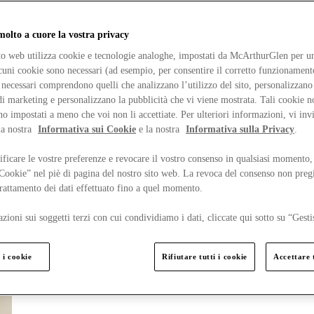
lto a cuore la vostra privacy
ito web utilizza cookie e tecnologie analoghe, impostati da McArthurGlen per un
lcuni cookie sono necessari (ad esempio, per consentire il corretto funzionamento
necessari comprendono quelli che analizzano l’utilizzo del sito, personalizzano 
 marketing e personalizzano la pubblicità che vi viene mostrata. Tali cookie n
o impostati a meno che voi non li accettiate. Per ulteriori informazioni, vi inv
la nostra
Informativa sui Cookie
e la nostra
Informativa sulla Privacy
.
ficare le vostre preferenze e revocare il vostro consenso in qualsiasi momento,
 Cookie” nel piè di pagina del nostro sito web. La revoca del consenso non preg
 trattamento dei dati effettuato fino a quel momento.
zioni sui soggetti terzi con cui condividiamo i dati, cliccate qui sotto su “Gesti
 i cookie
Rifiutare tutti i cookie
Accettare t