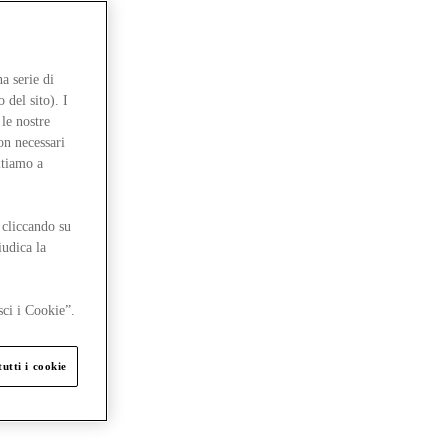
a serie di
 del sito). I
le nostre
on necessari
itiamo a
 cliccando su
iudica la
sci i Cookie”.
utti i cookie