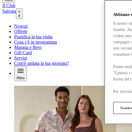
Il Club
Salvata
Abbiamo mo
it
Il nostro s
Negozi
finalità. A
Offerte
cookie non 
Pianifica la tua visita
Cosa c'è in programma
campagne di
Mangia e Bevi
non verrann
Gift Card
consultare 
Servizi
Com'è andata la tua giornata?
Potete modi
“Gestisci i
Altro
liceità del
Per informa
Gestire