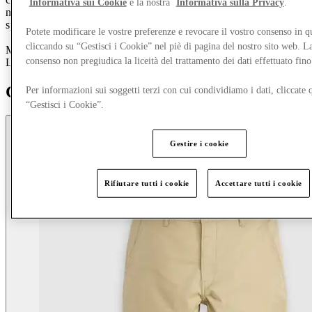
Informativa sui Cookie
e la nostra
Informativa sulla Privacy
.
negozio Levi's® e trova il tuo nuovo Levi's® preferito a prezzi
speciali nei punti vendita.
Potete modificare le vostre preferenze e revocare il vostro consenso in 
cliccando su “Gestisci i Cookie” nel piè di pagina del nostro sito web. L
Mostra il tuo stile personale e fai sapere al mondo come vivi da
consenso non pregiudica la liceità del trattamento dei dati effettuato fi
Levi's®.
Get inspired
Per informazioni sui soggetti terzi con cui condividiamo i dati, cliccate q
“Gestisci i Cookie”.
Gestire i cookie
Rifiutare tutti i cookie
Accettare tutti i cookie