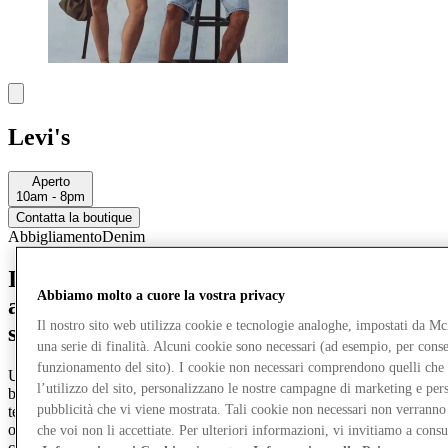
Levi's
Aperto
10am - 8pm
Contatta la boutique
Abbigliamento
Denim
Il marchio Levi's® rappresenta lo stile
Abbiamo molto a cuore la vostra privacy
americano classico e la freschezza senza
Il nostro sito web utilizza cookie e tecnologie analoghe, impostati da M
sforzo.
una serie di finalità. Alcuni cookie sono necessari (ad esempio, per consen
funzionamento del sito). I cookie non necessari comprendono quelli che
Un classico d'ora in poi. Conosci gli unici jeans di cui avrai mai
l’utilizzo del sito, personalizzano le nostre campagne di marketing e per
bisogno! Dalla sua invenzione nel 1873, i jeans Levi's® sono stati la
pubblicità che vi viene mostrata. Tali cookie non necessari non verrann
tela bianca perfetta per esprimere al massimo il tuo stile. Sempre
originale. La® continua spinta di Levi verso l'innovazione significa
che voi non li accettiate. Per ulteriori informazioni, vi invitiamo a consu
che il marchio continua a svilupparsi ancora oggi. Visita ora un