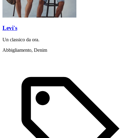
Levi's
Un classico da ora.
Abbigliamento, Denim
G
m
t
A