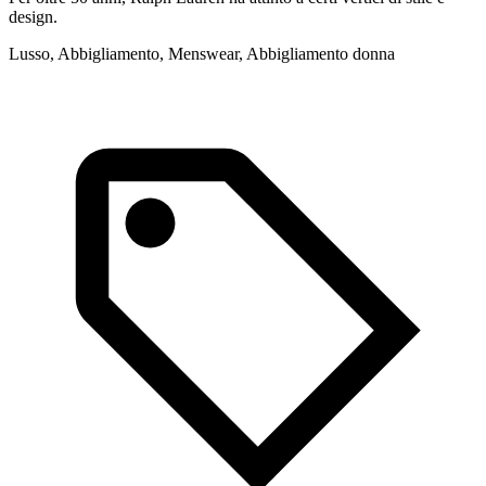
design.
g
c
Lusso, Abbigliamento, Menswear, Abbigliamento donna
A