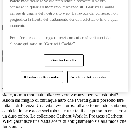
Potete modificare le vostre preferenze e revocare il vostro
consenso in qualsiasi momento, cliccando su “Gestisci i Cookie”
nel piè di pagina del nostro sito web. La revoca del consenso non
pregiudica la liceità del trattamento dei dati effettuato fino a quel
momento.
Per informazioni sui soggetti terzi con cui condividiamo i dati,
Carhartt WIP
cliccate qui sotto su “Gestisci i Cookie”.
Chiuso
Contatta la boutique
Gestire i cookie
Accessori e borse
Abbigliamento
Carhartt - Lavoro in corso
Rifiutare tutti i cookie
Accettare tutti i cookie
Ti piace una vita attiva piena di camminate vivaci, lunghi tour in
skate, tour in mountain bike e/o vere vacanze per escursionisti?
Allora sai meglio di chiunque altro che i vestiti giusti possono fare
tutta la differenza. Una vita avventurosa all'aperto include pantaloni,
camicie, felpe e accessori robusti e resistenti che possono resistere a
un duro colpo. La collezione Carhartt Work In Progress (Carhartt
WIP) garantisce una vasta scelta di abbigliamento sia alla moda che
funzionali.