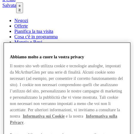
Salvata
it
Negozi
Offerte
Pianifica la tua visita
Cosa c'è in programma
Mangia e Bevi
Gift Card
Servizi
Abbiamo molto a cuore la vostra privacy
Com'è andata la tua giornata?
Il nostro sito web utilizza cookie e tecnologie analoghe, impostati
da McArthurGlen per una serie di finalità. Alcuni cookie sono
Altro
necessari (ad esempio, per consentire il corretto funzionamento del
sito). I cookie non necessari comprendono quelli che analizzano
l’utilizzo del sito, personalizzano le nostre campagne di marketing
e personalizzano la pubblicità che vi viene mostrata. Tali cookie
non necessari non verranno impostati a meno che voi non li
accettiate. Per ulteriori informazioni, vi invitiamo a consultare la
nostra
Informativa sui Cookie
e la nostra
Informativa sulla
Privacy
.