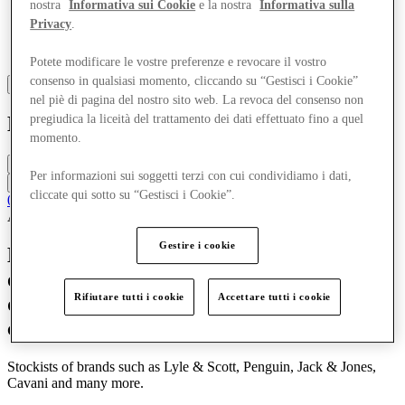
nostra
Informativa sui Cookie
e la nostra
Informativa sulla
Privacy
.
Potete modificare le vostre preferenze e revocare il vostro
consenso in qualsiasi momento, cliccando su “Gestisci i Cookie”
nel piè di pagina del nostro sito web. La revoca del consenso non
Eden
pregiudica la liceità del trattamento dei dati effettuato fino a quel
momento.
Chiuso
Per informazioni sui soggetti terzi con cui condividiamo i dati,
Contatta la boutique
cliccate qui sotto su “Gestisci i Cookie”.
01543 212554
Abbigliamento
Abbigliamento casual
Denim
Abbigliamento formale
Gestire i cookie
Eden Menswear is a growing fashion
outlet that is devoted to featuring top-
Rifiutare tutti i cookie
Accettare tutti i cookie
quality premium brands from suiting to
casual wear.
Stockists of brands such as Lyle & Scott, Penguin, Jack & Jones,
Cavani and many more.