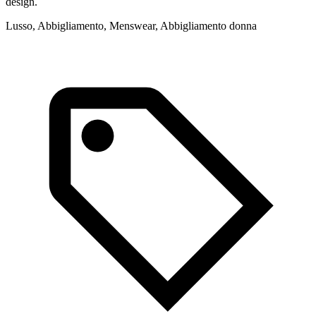
design.
g
c
Lusso, Abbigliamento, Menswear, Abbigliamento donna
A