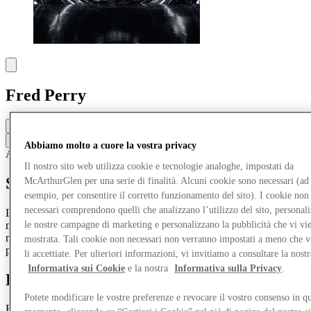
Fred Perry
Chiuso
Contatta la boutique
Abbiamo molto a cuore la vostra privacy
Abbigliamento
Scarpe
Il nostro sito web utilizza cookie e tecnologie analoghe, impostati da
Scopri Fred Perry
McArthurGlen per una serie di finalità. Alcuni cookie sono necessari (ad
esempio, per consentire il corretto funzionamento del sito). I cookie non
necessari comprendono quelli che analizzano l’utilizzo del sito, personal
Le famose polo con l'inconfondibile bordatura al collo e alle
maniche restano tra i preferiti sia da uomini che da donne, mentre i
le nostre campagne di marketing e personalizzano la pubblicità che vi vi
modelli più recenti includono vestiti estivi dal design audace,
mostrata. Tali cookie non necessari non verranno impostati a meno che 
pantaloni, scarpe e borse.
li accettiate. Per ulteriori informazioni, vi invitiamo a consultare la nostr
Informativa sui Cookie
e la nostra
Informativa sulla Privacy
.
Find Fred Perry
Potete modificare le vostre preferenze e revocare il vostro consenso in qu
Explore the centre by clicking on the map — from iconic designer