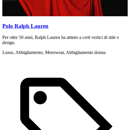
Polo Ralph Lauren
Per oltre 50 anni, Ralph Lauren ha attinto a certi vertici di stile e
D
design.
g
c
Lusso, Abbigliamento, Menswear, Abbigliamento donna
A