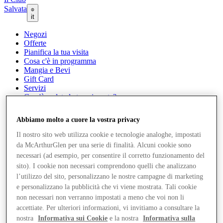
Salvata
it
Negozi
Offerte
Pianifica la tua visita
Cosa c'è in programma
Mangia e Bevi
Gift Card
Servizi
Com'è andata la tua giornata?
Abbiamo molto a cuore la vostra privacy
Altro
Il nostro sito web utilizza cookie e tecnologie analoghe, impostati
da McArthurGlen per una serie di finalità. Alcuni cookie sono
necessari (ad esempio, per consentire il corretto funzionamento del
sito). I cookie non necessari comprendono quelli che analizzano
l’utilizzo del sito, personalizzano le nostre campagne di marketing
e personalizzano la pubblicità che vi viene mostrata. Tali cookie
non necessari non verranno impostati a meno che voi non li
accettiate. Per ulteriori informazioni, vi invitiamo a consultare la
nostra
Informativa sui Cookie
e la nostra
Informativa sulla