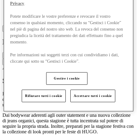
Privacy
.
Potete modificare le vostre preferenze e revocare il vostro
consenso in qualsiasi momento, cliccando su “Gestisci i Cookie”
nel piè di pagina del nostro sito web. La revoca del consenso non
pregiudica la liceità del trattamento dei dati effettuato fino a quel
HUGO
momento.
Per informazioni sui soggetti terzi con cui condividiamo i dati,
Chiuso
cliccate qui sotto su “Gestisci i Cookie”.
Contatta la boutique
Accessori e borse
Abbigliamento
Gestire i cookie
Scopri HUGO
Inaugurando un nuovo concept di negozio con arredamento
Rifiutare tutti i cookie
Accettare tutti i cookie
contemporaneo, il negozio è lo spazio perfetto per esplorare le
ultime collezioni HUGO.
Dai bodywear aderenti agli outer statement e una nuova collezione
di jeans organici, questa stagione è tutta incentrata sul potere di
seguire la propria strada. Inoltre, preparati per la stagione festiva con
la collezione di look pronti per le feste di HUGO.