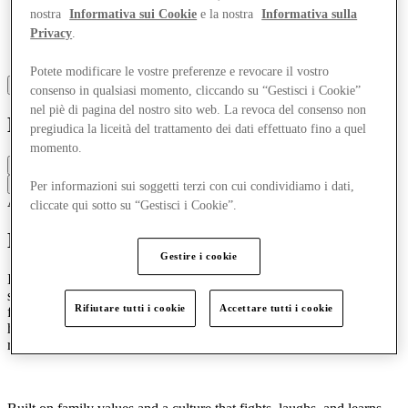
nostra
Informativa sui Cookie
e la nostra
Informativa sulla
Privacy
.
Potete modificare le vostre preferenze e revocare il vostro
consenso in qualsiasi momento, cliccando su “Gestisci i Cookie”
nel piè di pagina del nostro sito web. La revoca del consenso non
Luke 1977
pregiudica la liceità del trattamento dei dati effettuato fino a quel
momento.
Chiuso
Contatta la boutique
Per informazioni sui soggetti terzi con cui condividiamo i dati,
Accessori e borse
Abbigliamento
cliccate qui sotto su “Gestisci i Cookie”.
Discover LUKE 1977
Gestire i cookie
In 2026, LUKE 1977 celebrates twenty-five years of bold ideas,
sharp menswear, and the kind of stubborn optimism that keeps a
Rifiutare tutti i cookie
Accettare tutti i cookie
family business going long after the sensible people have gone
home. A quarter century in, the brand remains true to its roots while
refusing to stand still.