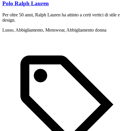
Polo Ralph Lauren
Per oltre 50 anni, Ralph Lauren ha attinto a certi vertici di stile e
D
design.
g
c
Lusso, Abbigliamento, Menswear, Abbigliamento donna
A