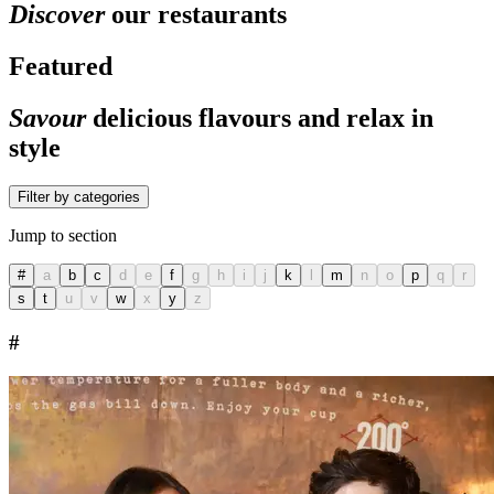
Discover
our restaurants
Featured
Savour
delicious flavours and relax in
style
Filter by categories
Jump to section
#
a
b
c
d
e
f
g
h
i
j
k
l
m
n
o
p
q
r
s
t
u
v
w
x
y
z
#