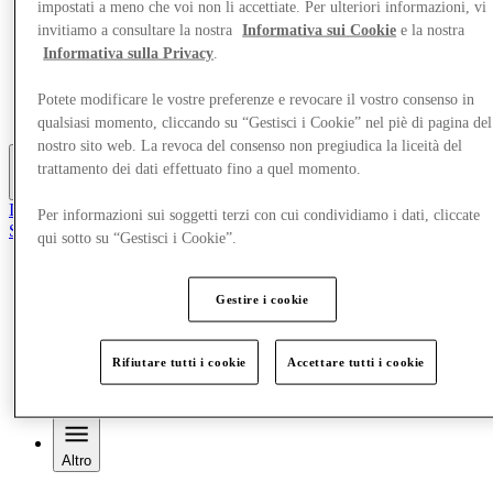
impostati a meno che voi non li accettiate. Per ulteriori informazioni, vi
Offerte
invitiamo a consultare la nostra
Informativa sui Cookie
e la nostra
Pianifica la tua visita
Informativa sulla Privacy
.
Cosa c'è in programma
Mangia e Bevi
Gift Card
Potete modificare le vostre preferenze e revocare il vostro consenso in
Servizi
qualsiasi momento, cliccando su “Gestisci i Cookie” nel piè di pagina del
nostro sito web. La revoca del consenso non pregiudica la liceità del
trattamento dei dati effettuato fino a quel momento.
Altro
Il Club
Per informazioni sui soggetti terzi con cui condividiamo i dati, cliccate
Salvata
qui sotto su “Gestisci i Cookie”.
it
Negozi
Gestire i cookie
Offerte
Pianifica la tua visita
Cosa c'è in programma
Rifiutare tutti i cookie
Accettare tutti i cookie
Mangia e Bevi
Gift Card
Servizi
Altro