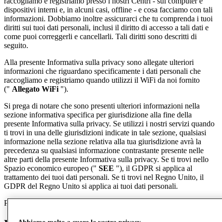
raccogliamo e registriamo presso i nostri Centri - sui computer e
dispositivi interni e, in alcuni casi, offline - e cosa facciamo con tali
informazioni. Dobbiamo inoltre assicurarci che tu comprenda i tuoi
diritti sui tuoi dati personali, inclusi il diritto di accesso a tali dati e
come puoi correggerli e cancellarli. Tali diritti sono descritti di
seguito.
Alla presente Informativa sulla privacy sono allegate ulteriori
informazioni che riguardano specificamente i dati personali che
raccogliamo e registriamo quando utilizzi il WiFi da noi fornito
("
Allegato WiFi
").
Si prega di notare che sono presenti ulteriori informazioni nella
sezione informativa specifica per giurisdizione alla fine della
presente Informativa sulla privacy. Se utilizzi i nostri servizi quando
ti trovi in una delle giurisdizioni indicate in tale sezione, qualsiasi
informazione nella sezione relativa alla tua giurisdizione avrà la
precedenza su qualsiasi informazione contrastante presente nelle
altre parti della presente Informativa sulla privacy. Se ti trovi nello
Spazio economico europeo ("
SEE
"), il GDPR si applica al
trattamento dei tuoi dati personali. Se ti trovi nel Regno Unito, il
GDPR del Regno Unito si applica ai tuoi dati personali.
Per maggiori informazioni cliccare sulle sezioni sottostanti.