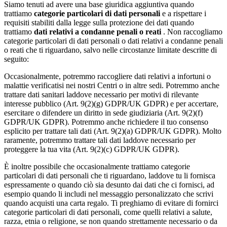
Siamo tenuti ad avere una base giuridica aggiuntiva quando
trattiamo
categorie particolari di dati personali
e a rispettare i
requisiti stabiliti dalla legge sulla protezione dei dati quando
trattiamo
dati relativi a condanne penali o reati
. Non raccogliamo
categorie particolari di dati personali o dati relativi a condanne penali
o reati che ti riguardano, salvo nelle circostanze limitate descritte di
seguito:
Occasionalmente, potremmo raccogliere dati relativi a infortuni o
malattie verificatisi nei nostri Centri o in altre sedi. Potremmo anche
trattare dati sanitari laddove necessario per motivi di rilevante
interesse pubblico (Art. 9(2)(g) GDPR/UK GDPR) e per accertare,
esercitare o difendere un diritto in sede giudiziaria (Art. 9(2)(f)
GDPR/UK GDPR). Potremmo anche richiedere il tuo consenso
esplicito per trattare tali dati (Art. 9(2)(a) GDPR/UK GDPR). Molto
raramente, potremmo trattare tali dati laddove necessario per
proteggere la tua vita (Art. 9(2)(c) GDPR/UK GDPR).
È inoltre possibile che occasionalmente trattiamo categorie
particolari di dati personali che ti riguardano, laddove tu li fornisca
espressamente o quando ciò sia desunto dai dati che ci fornisci, ad
esempio quando li includi nel messaggio personalizzato che scrivi
quando acquisti una carta regalo. Ti preghiamo di evitare di fornirci
categorie particolari di dati personali, come quelli relativi a salute,
razza, etnia o religione, se non quando strettamente necessario o da