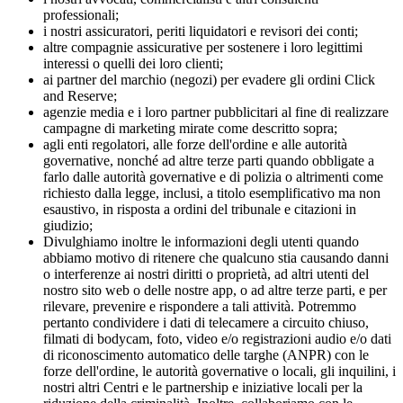
professionali;
i nostri assicuratori, periti liquidatori e revisori dei conti;
altre compagnie assicurative per sostenere i loro legittimi
interessi o quelli dei loro clienti;
ai partner del marchio (negozi) per evadere gli ordini Click
and Reserve;
agenzie media e i loro partner pubblicitari al fine di realizzare
campagne di marketing mirate come descritto sopra;
agli enti regolatori, alle forze dell'ordine e alle autorità
governative, nonché ad altre terze parti quando obbligate a
farlo dalle autorità governative e di polizia o altrimenti come
richiesto dalla legge, inclusi, a titolo esemplificativo ma non
esaustivo, in risposta a ordini del tribunale e citazioni in
giudizio;
Divulghiamo inoltre le informazioni degli utenti quando
abbiamo motivo di ritenere che qualcuno stia causando danni
o interferenze ai nostri diritti o proprietà, ad altri utenti del
nostro sito web o delle nostre app, o ad altre terze parti, e per
rilevare, prevenire e rispondere a tali attività. Potremmo
pertanto condividere i dati di telecamere a circuito chiuso,
filmati di bodycam, foto, video e/o registrazioni audio e/o dati
di riconoscimento automatico delle targhe (ANPR) con le
forze dell'ordine, le autorità governative o locali, gli inquilini, i
nostri altri Centri e le partnership e iniziative locali per la