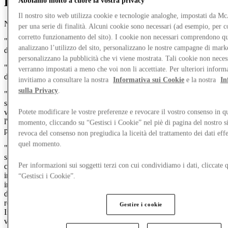
Definizioni e interpretazione
Abbiamo molto a cuore la vostra privacy
Il nostro sito web utilizza cookie e tecnologie analoghe, impostati da 
Nella presente Informativa sulla privacy:
per una serie di finalità. Alcuni cookie sono necessari (ad esempio, per co
corretto funzionamento del sito). I cookie non necessari comprendono qu
"
Centro
" ha il significato attribuito nel paragrafo 1
analizzano l’utilizzo del sito, personalizzano le nostre campagne di mark
dell'Introduzione di cui sopra;
personalizzano la pubblicità che vi viene mostrata. Tali cookie non neces
"
Proprietario del centro
" significa il proprietario di uno dei centri
verranno impostati a meno che voi non li accettiate. Per ulteriori inform
da noi gestiti;
invitiamo a consultare la nostra
Informativa sui Cookie
e la nostra
In
sulla Privacy
.
"
titolare del trattamento
" è un termine legale e si riferisce alla
società che prende decisioni su come e perché i tuoi dati personali
vengono elaborati ed è quindi responsabile di garantire che
Potete modificare le vostre preferenze e revocare il vostro consenso in qu
l'elaborazione venga effettuata in conformità con le leggi sulla
momento, cliccando su “Gestisci i Cookie” nel piè di pagina del nostro s
protezione dei dati pertinenti;
revoca del consenso non pregiudica la liceità del trattamento dei dati effe
quel momento.
"
Società del Gruppo
" indica McArthurGlen UK Limited, la
società madre di McArthurGlen UK Limited o qualsiasi sua
Per informazioni sui soggetti terzi con cui condividiamo i dati, cliccate q
controllata diretta o indiretta (e il termine
"Società del Gruppo"
è
interpretato di conseguenza). Le nostre Società del Gruppo
“Gestisci i Cookie”.
includono le società di gestione controllate che operano in ciascuna
delle nostre sedi. Un elenco di queste Società del Gruppo, con le
relative sedi e i relativi recapiti, è disponibile alla fine della presente
Gestire i cookie
Informativa sulla Privacy. Potremmo modificare questo elenco di
volta in volta;