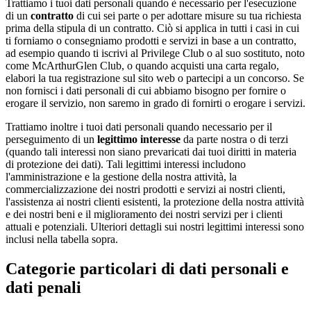
Trattiamo i tuoi dati personali quando è necessario per l'esecuzione
di un
contratto
di cui sei parte o per adottare misure su tua richiesta
prima della stipula di un contratto. Ciò si applica in tutti i casi in cui
ti forniamo o consegniamo prodotti e servizi in base a un contratto,
ad esempio quando ti iscrivi al Privilege Club o al suo sostituto, noto
come McArthurGlen Club, o quando acquisti una carta regalo,
elabori la tua registrazione sul sito web o partecipi a un concorso. Se
non fornisci i dati personali di cui abbiamo bisogno per fornire o
erogare il servizio, non saremo in grado di fornirti o erogare i servizi.
Trattiamo inoltre i tuoi dati personali quando necessario per il
perseguimento di un
legittimo interesse
da parte nostra o di terzi
(quando tali interessi non siano prevaricati dai tuoi diritti in materia
di protezione dei dati). Tali legittimi interessi includono
l'amministrazione e la gestione della nostra attività, la
commercializzazione dei nostri prodotti e servizi ai nostri clienti,
l'assistenza ai nostri clienti esistenti, la protezione della nostra attività
e dei nostri beni e il miglioramento dei nostri servizi per i clienti
attuali e potenziali. Ulteriori dettagli sui nostri legittimi interessi sono
inclusi nella tabella sopra.
Categorie particolari di dati personali e
dati penali