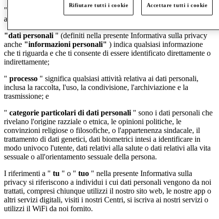
Rifiutare tutti i cookie
Accettare tutti i cookie
"
McArthurGlen
", "
noi
", "
ci
" o "
nostro "
ha il significato
attribuito nel paragrafo 2 dell'Introduzione di cui sopra.
"dati personali
" (definiti nella presente Informativa sulla privacy
anche
"informazioni personali"
) indica qualsiasi informazione
che ti riguarda e che ti consente di essere identificato direttamente o
indirettamente;
"
processo
" significa qualsiasi attività relativa ai dati personali,
inclusa la raccolta, l'uso, la condivisione, l'archiviazione e la
trasmissione; e
"
categorie particolari di dati personali
" sono i dati personali che
rivelano l'origine razziale o etnica, le opinioni politiche, le
convinzioni religiose o filosofiche, o l'appartenenza sindacale, il
trattamento di dati genetici, dati biometrici intesi a identificare in
modo univoco l'utente, dati relativi alla salute o dati relativi alla vita
sessuale o all'orientamento sessuale della persona.
I riferimenti a "
tu
" o "
tuo
" nella presente Informativa sulla
privacy si riferiscono a individui i cui dati personali vengono da noi
trattati, compresi chiunque utilizzi il nostro sito web, le nostre app o
altri servizi digitali, visiti i nostri Centri, si iscriva ai nostri servizi o
utilizzi il WiFi da noi fornito.