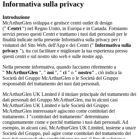
Informativa sulla privacy
Introduzione
McArthurGlen sviluppa e gestisce centri outlet di design
("
Centri
") nel Regno Unito, in Europa e in Canada. Forniamo
servizi presso questi Centri e trattiamo i tuoi dati personali per le
finalità indicate nella presente Informativa sulla privacy per i
visitatori del Sito Web, dell'App e dei Centri ("
Informativa sulla
privacy
"), tra cui facilitare e migliorare la tua esperienza presso
questi centri e sul nostro sito web e sulle nostre app.
Nella presente informativa, quando facciamo riferimento a
"
McArthurGlen
", "
noi
", "
ci
" o "
nostro"
, ciò indica la
Società del Gruppo McArthurGlen o le Società del Gruppo
responsabili del trattamento dei tuoi dati personali.
McArthurGlen UK Limited è il titolare principale del trattamento dei
dati personali del Gruppo McArthurGlen, ma in alcuni casi
McArthurGlen UK Limited e la/le Società del Gruppo
McArthurGlen interessata/e agiscono come contitolari del
trattamento. I "contitolari del trattamento" determinano
congiuntamente come e perché trattiamo i tuoi dati personali. Ad
esempio, in alcuni casi, McArthurGlen UK Limited, insieme a una/e
Società del Gruppo, può agire come contitolari del trattamento dei
tuoi dati personali che condividiamo tra noi al fine di valutare e