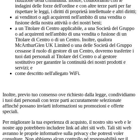
riduzione della criminalità. Inoltre, collaboriamo con le
indagini delle forze dell'ordine e con altre terze parti per far
rispettare le leggi, i diritti di proprietà intellettuale e altri diritti;
ai venditori o agli acquirenti nell'ambito di una vendita o
fusione della nostra attività o dei nostri beni;
a un Titolare di Centro applicabile, a una Società del Gruppo
o ad acquirenti nell'ambito di una vendita o fusione di un
Titolare di Centro o di un Centro. Inoltre, qualora
McArthurGlen UK Limited o una delle Società del Gruppo
cessasse il ruolo di gestore di un Centro, dovremo trasferire i
tuoi dati personali al Titolare del Centro o al gestore
sostitutivo per garantire la continuità dei nostri prodotti e
servizi; e
come descritto nell'allegato WiFi.
Inoltre, previo tuo consenso ove richiesto dalla legge, condividiamo
i tuoi dati personali con terze parti accuratamente selezionate
affinché possano inviarti informazioni su promozioni e offerte
speciali.
Per migliorare la tua esperienza di acquisto, il nostro sito web e le
nostre app potrebbero includere link ad altri siti web. Tali siti web
avranno le proprie informative sulla privacy che potresti voler
consultare. Non abbiamo alcun controllo né responsabilità per il