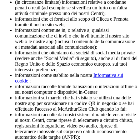
(in circostanze limitate) informazioni relative a condanne
penali o reati (ad esempio se si verifica un furto o un'altra
attività criminale presso uno dei nostri Centri);
informazioni che ci fornisci allo scopo di Clicca e Prenota
tramite il nostro sito web;
informazioni contenute in, o relative a, qualsiasi
comunicazione che ci invii o che invii tramite il nostro sito
web o le nostre app (inclusi il contenuto della comunicazione
e i metadati associati alla comunicazione);
informazioni che otteniamo da società di social media private
(vedere anche "Social Media" di seguito), anche al di fuori del
Regno Unito o dello Spazio economico europeo, sui tuoi
interessi e preferenze;
informazioni come stabilito nella nostra
Informativa sui
cookie
;
informazioni raccolte tramite transazioni o interazioni offline o
sui nostri computer o dispositivi in-Center
informazioni sui marchi che hai visitato se utilizzi una delle
nostre app per scansionare un codice QR in negozio o se hai
effettuato l'accesso al McArthurGlen Club quando lo fai;
informazioni raccolte dai nostri sistemi durante le vostre visite
ai nostri Centri, come riprese di telecamere a circuito chiuso,
registrazioni fotografiche, video e/o audio, riprese di
telecamere indossate sul corpo e/o dati di riconoscimento
automatico delle targhe (ANPR);