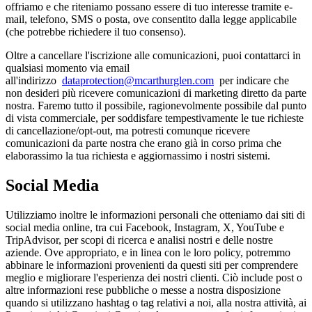
offriamo e che riteniamo possano essere di tuo interesse tramite e-
mail, telefono, SMS o posta, ove consentito dalla legge applicabile
(che potrebbe richiedere il tuo consenso).
Oltre a cancellare l'iscrizione alle comunicazioni, puoi contattarci in
qualsiasi momento via email
all'indirizzo
dataprotection@mcarthurglen.com
per indicare che
non desideri più ricevere comunicazioni di marketing diretto da parte
nostra. Faremo tutto il possibile, ragionevolmente possibile dal punto
di vista commerciale, per soddisfare tempestivamente le tue richieste
di cancellazione/opt-out, ma potresti comunque ricevere
comunicazioni da parte nostra che erano già in corso prima che
elaborassimo la tua richiesta e aggiornassimo i nostri sistemi.
Social Media
Utilizziamo inoltre le informazioni personali che otteniamo dai siti di
social media online, tra cui Facebook, Instagram, X, YouTube e
TripAdvisor, per scopi di ricerca e analisi nostri e delle nostre
aziende. Ove appropriato, e in linea con le loro policy, potremmo
abbinare le informazioni provenienti da questi siti per comprendere
meglio e migliorare l'esperienza dei nostri clienti. Ciò include post o
altre informazioni rese pubbliche o messe a nostra disposizione
quando si utilizzano hashtag o tag relativi a noi, alla nostra attività, ai