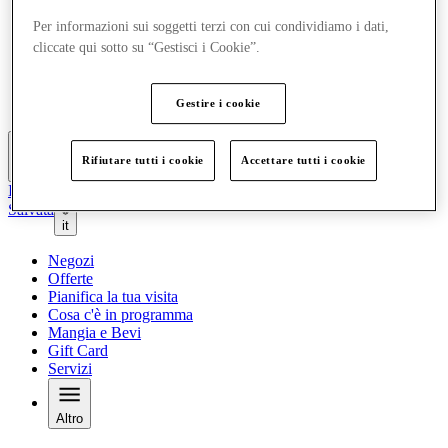
Offerte
Per informazioni sui soggetti terzi con cui condividiamo i dati,
Pianifica la tua visita
cliccate qui sotto su “Gestisci i Cookie”.
Cosa c'è in programma
Mangia e Bevi
Gift Card
Servizi
Gestire i cookie
Rifiutare tutti i cookie
Accettare tutti i cookie
Altro
Il Club
Salvata
it
Negozi
Offerte
Pianifica la tua visita
Cosa c'è in programma
Mangia e Bevi
Gift Card
Servizi
Altro