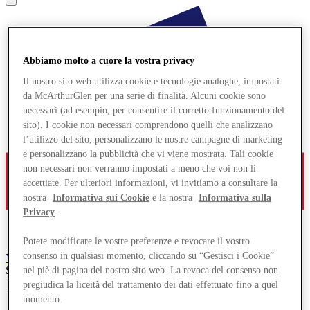
Abbiamo molto a cuore la vostra privacy
Il nostro sito web utilizza cookie e tecnologie analoghe, impostati
da McArthurGlen per una serie di finalità. Alcuni cookie sono
necessari (ad esempio, per consentire il corretto funzionamento del
sito). I cookie non necessari comprendono quelli che analizzano
l’utilizzo del sito, personalizzano le nostre campagne di marketing
e personalizzano la pubblicità che vi viene mostrata. Tali cookie
non necessari non verranno impostati a meno che voi non li
accettiate. Per ulteriori informazioni, vi invitiamo a consultare la
nostra
Informativa sui Cookie
e la nostra
Informativa sulla
Privacy
.
Potete modificare le vostre preferenze e revocare il vostro
consenso in qualsiasi momento, cliccando su “Gestisci i Cookie”
York
Designer Outlet
Search input
nel piè di pagina del nostro sito web. La revoca del consenso non
pregiudica la liceità del trattamento dei dati effettuato fino a quel
momento.
Negozi