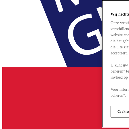
Wij hecht
Onze websi
verschille
website cor
die het ge
die u te zi
accepteert
U kunt uw 
beheren" te
invloed op
Voor infor
beheren".
Cookie