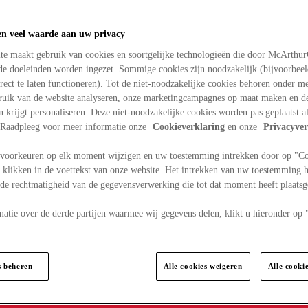
en veel waarde aan uw privacy
te maakt gebruik van cookies en soortgelijke technologieën die door McArthu
nde doeleinden worden ingezet. Sommige cookies zijn noodzakelijk (bijvoorbee
rect te laten functioneren). Tot de niet-noodzakelijke cookies behoren onder m
bruik van de website analyseren, onze marketingcampagnes op maat maken en de
en krijgt personaliseren. Deze niet-noodzakelijke cookies worden pas geplaatst al
. Raadpleeg voor meer informatie onze
Cookieverklaring
en onze
Privacyver
voorkeuren op elk moment wijzigen en uw toestemming intrekken door op "C
 klikken in de voettekst van onze website. Het intrekken van uw toestemming h
 de rechtmatigheid van de gegevensverwerking die tot dat moment heeft plaats
matie over de derde partijen waarmee wij gegevens delen, klikt u hieronder op
s beheren
Alle cookies weigeren
Alle cooki