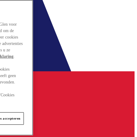
rGlen voor
ld om de
eer cookies
 advertenties
s u ze
klaring
.
ookies
eeft geen
gevonden.
 "Cookies
es accepteren