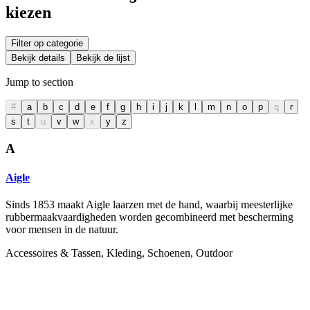
kiezen
Filter op categorie
Bekijk details
Bekijk de lijst
Jump to section
#
a
b
c
d
e
f
g
h
i
j
k
l
m
n
o
p
q
r
s
t
u
v
w
x
y
z
A
Aigle
Sinds 1853 maakt Aigle laarzen met de hand, waarbij meesterlijke
rubbermaakvaardigheden worden gecombineerd met bescherming
voor mensen in de natuur.
Accessoires & Tassen, Kleding, Schoenen, Outdoor