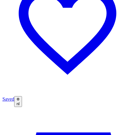
Saved
nl