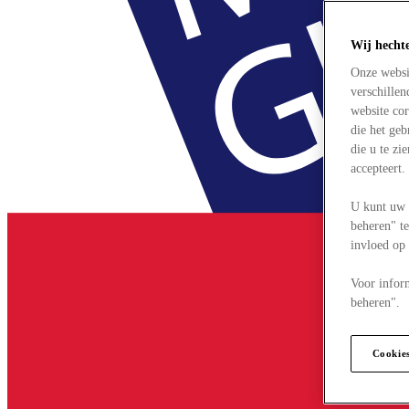
Wij hecht
Onze websi
verschille
website cor
die het ge
die u te zi
accepteert
U kunt uw 
beheren" te
invloed op
Voor infor
beheren".
Cookie