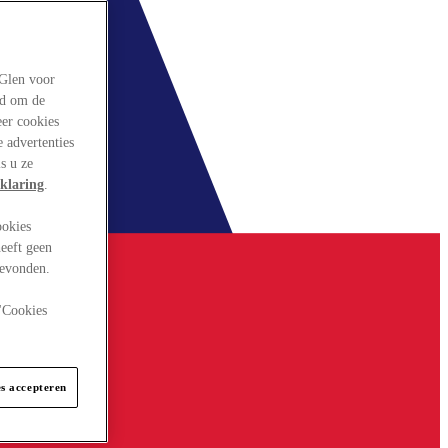
rGlen voor
ld om de
eer cookies
 advertenties
s u ze
klaring
.
ookies
eeft geen
gevonden.
 "Cookies
es accepteren