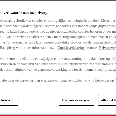
en veel waarde aan uw privacy
te maakt gebruik van cookies en soortgelijke technologieën die door McArthu
nde doeleinden worden ingezet. Sommige cookies zijn noodzakelijk (bijvoorbee
rect te laten functioneren). Tot de niet-noodzakelijke cookies behoren onder m
bruik van de website analyseren, onze marketingcampagnes op maat maken en de
en krijgt personaliseren. Deze niet-noodzakelijke cookies worden pas geplaatst al
. Raadpleeg voor meer informatie onze
Cookieverklaring
en onze
Privacyver
voorkeuren op elk moment wijzigen en uw toestemming intrekken door op "C
 klikken in de voettekst van onze website. Het intrekken van uw toestemming h
 de rechtmatigheid van de gegevensverwerking die tot dat moment heeft plaats
matie over de derde partijen waarmee wij gegevens delen, klikt u hieronder op
s beheren
Alle cookies weigeren
Alle cooki