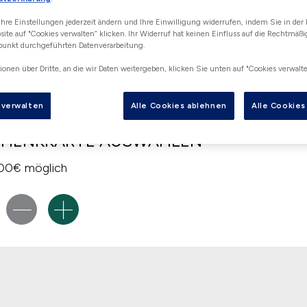
hre Einstellungen jederzeit ändern und Ihre Einwilligung widerrufen, indem Sie in der 
ite auf "Cookies verwalten“ klicken. Ihr Widerruf hat keinen Einfluss auf die Rechtmäßig
te
punkt durchgeführten Datenverarbeitung.
Deine Details
ionen über Dritte, an die wir Daten weitergeben, klicken Sie unten auf "Cookies verwalte
 verwalten
Alle Cookies ablehnen
Alle Cookie
CHENKKARTE AUSWÄHLEN
500€ möglich