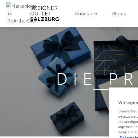
DESIGNER
OUTLET
Angebote
Shops
SALZBURG
MCARTHURGLEN LOYALTY
CLUB
Registrieren
DIE P
Einloggen
Mehr dazu
Wir legen
Unsere Webs
gesetzt werd
notwendigen
anpassen und
wenn Sie ih
Datensch