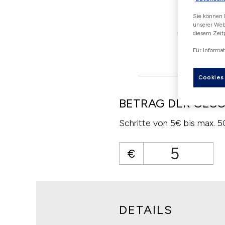
Sie können I
unserer Webs
Geschenkkar
diesem Zeit
Details
Für Informat
Cookies
BETRAG DER GES
Schritte von 5€ bis max. 
€
DETAILS