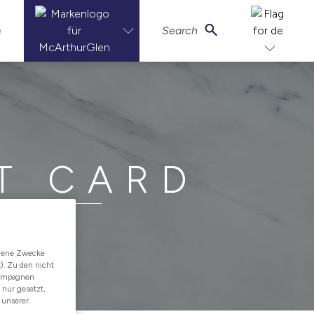
e
Search
T CARD
edene Zwecke
). Zu den nicht
kampagnen
 nur gesetzt,
unserer