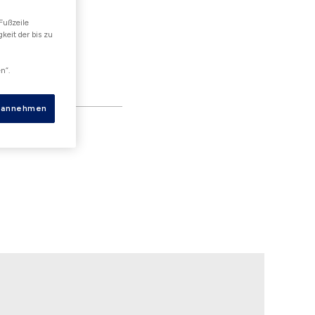
Fußzeile
keit der bis zu
Bestätigung
n“.
s annehmen