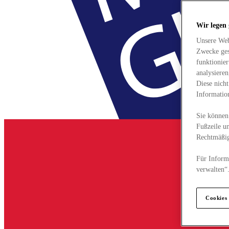
Wir legen
Unsere Web
Zwecke ges
funktionie
analysiere
Diese nich
Informatio
Sie können 
Fußzeile un
Rechtmäßig
Für Informa
verwalten“
Cookies