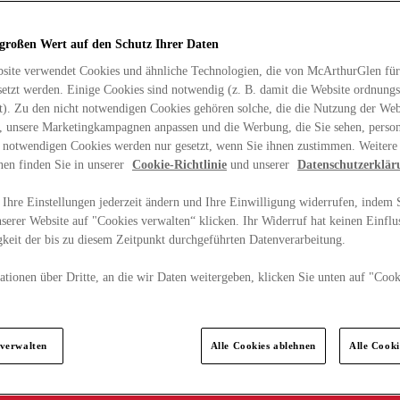
 großen Wert auf den Schutz Ihrer Daten
site verwendet Cookies und ähnliche Technologien, die von McArthurGlen für
etzt werden. Einige Cookies sind notwendig (z. B. damit die Website ordnun
rt). Zu den nicht notwendigen Cookies gehören solche, die die Nutzung der Web
n, unsere Marketingkampagnen anpassen und die Werbung, die Sie sehen, person
t notwendigen Cookies werden nur gesetzt, wenn Sie ihnen zustimmen. Weitere
nen finden Sie in unserer
Cookie-Richtlinie
und unserer
Datenschutzerklär
Ihre Einstellungen jederzeit ändern und Ihre Einwilligung widerrufen, indem S
serer Website auf "Cookies verwalten“ klicken. Ihr Widerruf hat keinen Einflus
keit der bis zu diesem Zeitpunkt durchgeführten Datenverarbeitung.
tionen über Dritte, an die wir Daten weitergeben, klicken Sie unten auf "Cook
.
 verwalten
Alle Cookies ablehnen
Alle Cook