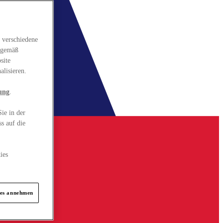
 verschiedene
gsgemäß
site
alisieren.
ung
.
ie in der
s auf die
ies
ies annehmen